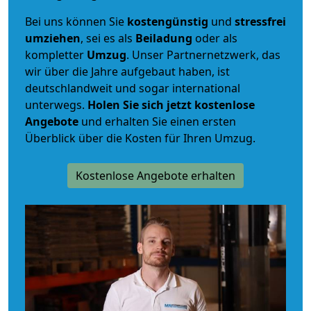
Bei uns können Sie
kostengünstig
und
stressfrei
umziehen
, sei es als
Beiladung
oder als
kompletter
Umzug
. Unser Partnernetzwerk, das
wir über die Jahre aufgebaut haben, ist
deutschlandweit und sogar international
unterwegs.
Holen Sie sich jetzt kostenlose
Angebote
und erhalten Sie einen ersten
Überblick über die Kosten für Ihren Umzug.
Kostenlose Angebote erhalten