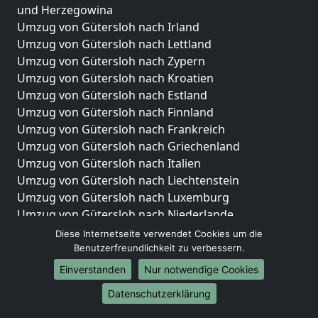
und Herzegowina
Umzug von Gütersloh nach Irland
Umzug von Gütersloh nach Lettland
Umzug von Gütersloh nach Zypern
Umzug von Gütersloh nach Kroatien
Umzug von Gütersloh nach Estland
Umzug von Gütersloh nach Finnland
Umzug von Gütersloh nach Frankreich
Umzug von Gütersloh nach Griechenland
Umzug von Gütersloh nach Italien
Umzug von Gütersloh nach Liechtenstein
Umzug von Gütersloh nach Luxemburg
Umzug von Gütersloh nach Niederlande
Umzug von Gütersloh nach Norwegen
Diese Internetseite verwendet Cookies um die
Benutzerfreundlichkeit zu verbessern.
Umzüge-Deutschlandweit
Einverstanden
Nur notwendige Cookies
Umzug von Gütersloh nach Berlin
Datenschutzerklärung
Umzug von Gütersloh nach Hamburg
Umzug von Gütersloh nach München