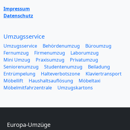
Impressum
Datenschutz
Umzugsservice
Umzugsservice
Behördenumzug
Büroumzug
Fernumzug
Firmenumzug
Laborumzug
Mini Umzug
Praxisumzug
Privatumzug
Seniorenumzug
Studentenumzug
Beiladung
Entrümpelung
Halteverbotszone
Klaviertransport
Möbellift
Haushaltsauflösung
Möbeltaxi
Möbelmitfahrzentrale
Umzugskartons
Europa-Umzüge