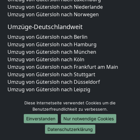
Umzug von Gütersloh nach Niederlande
Umzug von Gütersloh nach Norwegen
Umzüge-Deutschlandweit
Umzug von Gütersloh nach Berlin
Umzug von Gütersloh nach Hamburg
Umzug von Gütersloh nach München
Umzug von Gütersloh nach Köln
Umzug von Gütersloh nach Frankfurt am Main
Umzug von Gütersloh nach Stuttgart
Umzug von Gütersloh nach Düsseldorf
Umzug von Gütersloh nach Leipzig
Umzug von Gütersloh nach Dortmund
Diese Internetseite verwendet Cookies um die
Umzug von Gütersloh nach Essen
Benutzerfreundlichkeit zu verbessern.
Umzug von Gütersloh nach Bremen
Umzug von Gütersloh nach Dresden
Einverstanden
Nur notwendige Cookies
Umzug von Gütersloh nach Hannover
Datenschutzerklärung
Umzug von Gütersloh nach Nürnberg