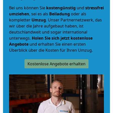
Bei uns können Sie
kostengünstig
und
stressfrei
umziehen
, sei es als
Beiladung
oder als
kompletter
Umzug
. Unser Partnernetzwerk, das
wir über die Jahre aufgebaut haben, ist
deutschlandweit und sogar international
unterwegs.
Holen Sie sich jetzt kostenlose
Angebote
und erhalten Sie einen ersten
Überblick über die Kosten für Ihren Umzug.
Kostenlose Angebote erhalten