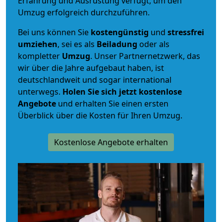
Erfahrung und Ausrüstung verfügt, um den
Umzug erfolgreich durchzuführen.
Bei uns können Sie
kostengünstig
und
stressfrei
umziehen
, sei es als
Beiladung
oder als
kompletter
Umzug
. Unser Partnernetzwerk, das
wir über die Jahre aufgebaut haben, ist
deutschlandweit und sogar international
unterwegs.
Holen Sie sich jetzt kostenlose
Angebote
und erhalten Sie einen ersten
Überblick über die Kosten für Ihren Umzug.
Kostenlose Angebote erhalten