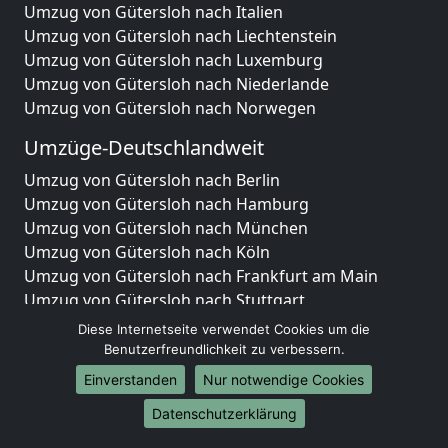
Umzug von Gütersloh nach Italien
Umzug von Gütersloh nach Liechtenstein
Umzug von Gütersloh nach Luxemburg
Umzug von Gütersloh nach Niederlande
Umzug von Gütersloh nach Norwegen
Umzüge-Deutschlandweit
Umzug von Gütersloh nach Berlin
Umzug von Gütersloh nach Hamburg
Umzug von Gütersloh nach München
Umzug von Gütersloh nach Köln
Umzug von Gütersloh nach Frankfurt am Main
Umzug von Gütersloh nach Stuttgart
Umzug von Gütersloh nach Düsseldorf
Diese Internetseite verwendet Cookies um die
Umzug von Gütersloh nach Leipzig
Benutzerfreundlichkeit zu verbessern.
Umzug von Gütersloh nach Dortmund
Einverstanden
Nur notwendige Cookies
Umzug von Gütersloh nach Essen
Datenschutzerklärung
Umzug von Gütersloh nach Bremen
Umzug von Gütersloh nach Dresden