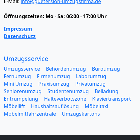
E-Mail:
info@guetersloh-umzugsfirma.de
Öffnungszeiten:
Mo - Sa: 06:00 - 17:00 Uhr
Impressum
Datenschutz
Umzugsservice
Umzugsservice
Behördenumzug
Büroumzug
Fernumzug
Firmenumzug
Laborumzug
Mini Umzug
Praxisumzug
Privatumzug
Seniorenumzug
Studentenumzug
Beiladung
Entrümpelung
Halteverbotszone
Klaviertransport
Möbellift
Haushaltsauflösung
Möbeltaxi
Möbelmitfahrzentrale
Umzugskartons