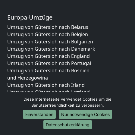
Europa-Umzüge
Umzug von Gütersloh nach Belarus
Umzug von Gütersloh nach Belgien
Umzug von Gütersloh nach Bulgarien
Umzug von Gütersloh nach Dänemark
Umzug von Gütersloh nach England
Umzug von Gütersloh nach Portugal
Umzug von Gütersloh nach Bosnien
und Herzegowina
Umzug von Gütersloh nach Irland
Umzug von Gütersloh nach Lettland
Umzug von Gütersloh nach Zypern
Diese Internetseite verwendet Cookies um die
Benutzerfreundlichkeit zu verbessern.
Umzug von Gütersloh nach Kroatien
Umzug von Gütersloh nach Estland
Einverstanden
Nur notwendige Cookies
Umzug von Gütersloh nach Finnland
Datenschutzerklärung
Umzug von Gütersloh nach Frankreich