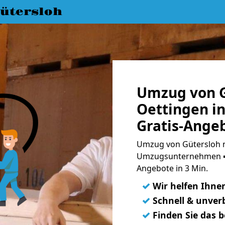
ütersloh
Umzug von G
Oettingen i
Gratis-Ange
Umzug von Gütersloh n
Umzugsunternehmen ➨
Angebote in 3 Min.
✓
Wir helfen Ihne
✓
Schnell & unverb
✓
Finden Sie das 