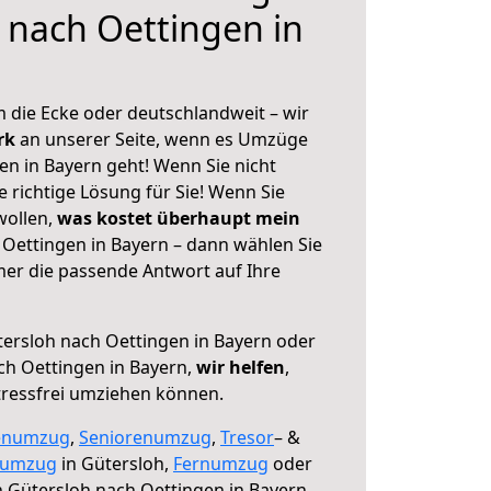
 nach Oettingen in
 die Ecke oder deutschlandweit – wir
erk
an unserer Seite, wenn es Umzüge
en in Bayern geht! Wenn Sie nicht
e richtige Lösung für Sie! Wenn Sie
wollen,
was kostet überhaupt mein
Oettingen in Bayern – dann wählen Sie
mer die passende Antwort auf Ihre
ersloh nach Oettingen in Bayern oder
h Oettingen in Bayern,
wir helfen
,
tressfrei umziehen können.
enumzug
,
Seniorenumzug
,
Tresor
– &
numzug
in Gütersloh,
Fernumzug
oder
 Gütersloh nach Oettingen in Bayern.