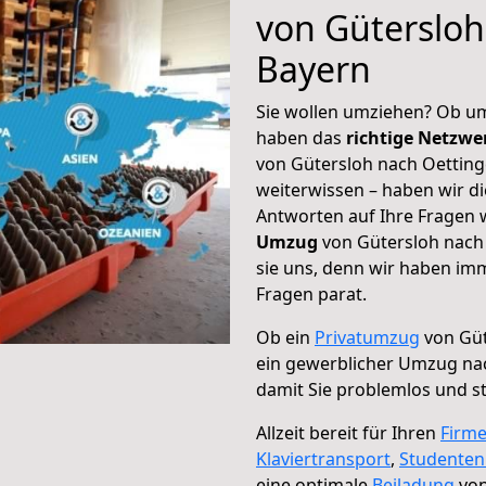
von Gütersloh
Bayern
Sie wollen umziehen? Ob um
haben das
richtige Netzw
von Gütersloh nach Oetting
weiterwissen – haben wir di
Antworten auf Ihre Fragen 
Umzug
von Gütersloh nach 
sie uns, denn wir haben im
Fragen parat.
Ob ein
Privatumzug
von Güt
ein gewerblicher Umzug nac
damit Sie problemlos und s
Allzeit bereit für Ihren
Firm
Klaviertransport
,
Studente
eine optimale
Beiladung
von