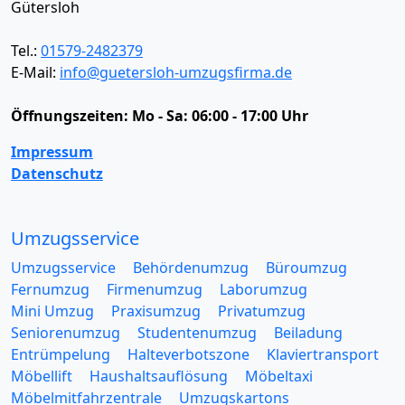
Gütersloh
Tel.:
01579-2482379
E-Mail:
info@guetersloh-umzugsfirma.de
Öffnungszeiten:
Mo - Sa: 06:00 - 17:00 Uhr
Impressum
Datenschutz
Umzugsservice
Umzugsservice
Behördenumzug
Büroumzug
Fernumzug
Firmenumzug
Laborumzug
Mini Umzug
Praxisumzug
Privatumzug
Seniorenumzug
Studentenumzug
Beiladung
Entrümpelung
Halteverbotszone
Klaviertransport
Möbellift
Haushaltsauflösung
Möbeltaxi
Möbelmitfahrzentrale
Umzugskartons