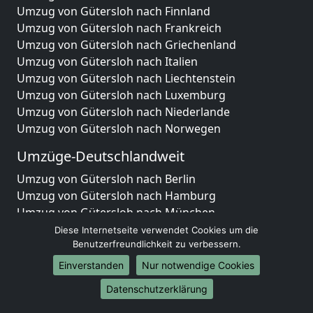
Umzug von Gütersloh nach Finnland
Umzug von Gütersloh nach Frankreich
Umzug von Gütersloh nach Griechenland
Umzug von Gütersloh nach Italien
Umzug von Gütersloh nach Liechtenstein
Umzug von Gütersloh nach Luxemburg
Umzug von Gütersloh nach Niederlande
Umzug von Gütersloh nach Norwegen
Umzüge-Deutschlandweit
Umzug von Gütersloh nach Berlin
Umzug von Gütersloh nach Hamburg
Umzug von Gütersloh nach München
Umzug von Gütersloh nach Köln
Diese Internetseite verwendet Cookies um die
Umzug von Gütersloh nach Frankfurt am Main
Benutzerfreundlichkeit zu verbessern.
Umzug von Gütersloh nach Stuttgart
Einverstanden
Nur notwendige Cookies
Umzug von Gütersloh nach Düsseldorf
Datenschutzerklärung
Umzug von Gütersloh nach Leipzig
Umzug von Gütersloh nach Dortmund