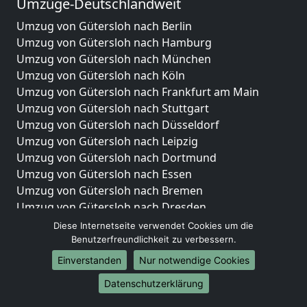
Umzüge-Deutschlandweit
Umzug von Gütersloh nach Berlin
Umzug von Gütersloh nach Hamburg
Umzug von Gütersloh nach München
Umzug von Gütersloh nach Köln
Umzug von Gütersloh nach Frankfurt am Main
Umzug von Gütersloh nach Stuttgart
Umzug von Gütersloh nach Düsseldorf
Umzug von Gütersloh nach Leipzig
Umzug von Gütersloh nach Dortmund
Umzug von Gütersloh nach Essen
Umzug von Gütersloh nach Bremen
Umzug von Gütersloh nach Dresden
Umzug von Gütersloh nach Hannover
Diese Internetseite verwendet Cookies um die
Umzug von Gütersloh nach Nürnberg
Benutzerfreundlichkeit zu verbessern.
Umzug von Gütersloh nach Duisburg
Einverstanden
Nur notwendige Cookies
Umzug von Gütersloh nach Bochum
Datenschutzerklärung
Umzug von Gütersloh nach Wuppertal
Umzug von Gütersloh nach Bielefeld