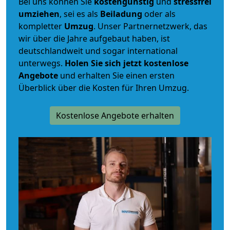
Bei uns können Sie
kostengünstig
und
stressfrei
umziehen
, sei es als
Beiladung
oder als
kompletter
Umzug
. Unser Partnernetzwerk, das
wir über die Jahre aufgebaut haben, ist
deutschlandweit und sogar international
unterwegs.
Holen Sie sich jetzt kostenlose
Angebote
und erhalten Sie einen ersten
Überblick über die Kosten für Ihren Umzug.
Kostenlose Angebote erhalten