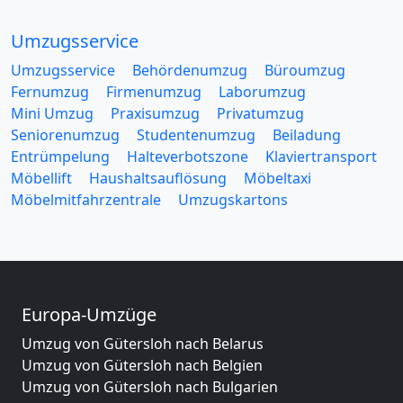
Umzugsservice
Umzugsservice
Behördenumzug
Büroumzug
Fernumzug
Firmenumzug
Laborumzug
Mini Umzug
Praxisumzug
Privatumzug
Seniorenumzug
Studentenumzug
Beiladung
Entrümpelung
Halteverbotszone
Klaviertransport
Möbellift
Haushaltsauflösung
Möbeltaxi
Möbelmitfahrzentrale
Umzugskartons
Europa-Umzüge
Umzug von Gütersloh nach Belarus
Umzug von Gütersloh nach Belgien
Umzug von Gütersloh nach Bulgarien