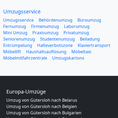
Umzugsservice
Umzugsservice
Behördenumzug
Büroumzug
Fernumzug
Firmenumzug
Laborumzug
Mini Umzug
Praxisumzug
Privatumzug
Seniorenumzug
Studentenumzug
Beiladung
Entrümpelung
Halteverbotszone
Klaviertransport
Möbellift
Haushaltsauflösung
Möbeltaxi
Möbelmitfahrzentrale
Umzugskartons
Europa-Umzüge
Umzug von Gütersloh nach Belarus
Umzug von Gütersloh nach Belgien
Umzug von Gütersloh nach Bulgarien