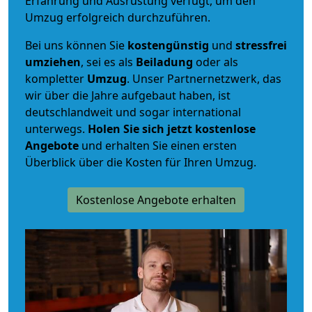
Erfahrung und Ausrüstung verfügt, um den
Umzug erfolgreich durchzuführen.
Bei uns können Sie
kostengünstig
und
stressfrei
umziehen
, sei es als
Beiladung
oder als
kompletter
Umzug
. Unser Partnernetzwerk, das
wir über die Jahre aufgebaut haben, ist
deutschlandweit und sogar international
unterwegs.
Holen Sie sich jetzt kostenlose
Angebote
und erhalten Sie einen ersten
Überblick über die Kosten für Ihren Umzug.
Kostenlose Angebote erhalten