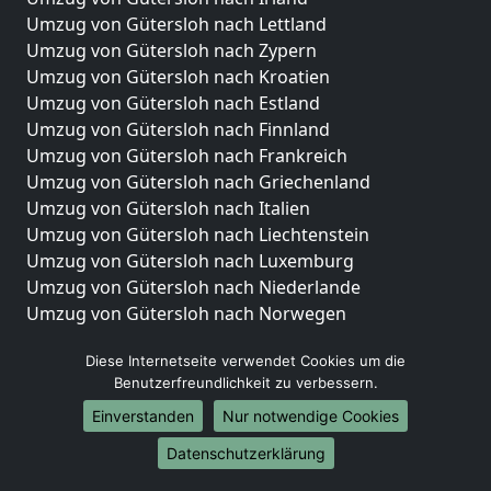
Umzug von Gütersloh nach Lettland
Umzug von Gütersloh nach Zypern
Umzug von Gütersloh nach Kroatien
Umzug von Gütersloh nach Estland
Umzug von Gütersloh nach Finnland
Umzug von Gütersloh nach Frankreich
Umzug von Gütersloh nach Griechenland
Umzug von Gütersloh nach Italien
Umzug von Gütersloh nach Liechtenstein
Umzug von Gütersloh nach Luxemburg
Umzug von Gütersloh nach Niederlande
Umzug von Gütersloh nach Norwegen
Umzüge-Deutschlandweit
Diese Internetseite verwendet Cookies um die
Benutzerfreundlichkeit zu verbessern.
Umzug von Gütersloh nach Berlin
Umzug von Gütersloh nach Hamburg
Einverstanden
Nur notwendige Cookies
Umzug von Gütersloh nach München
Datenschutzerklärung
Umzug von Gütersloh nach Köln