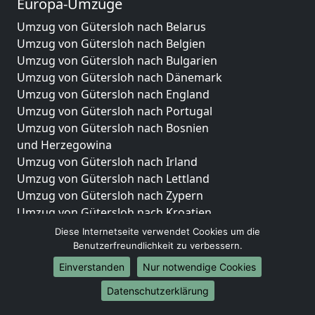
Europa-Umzüge
Umzug von Gütersloh nach Belarus
Umzug von Gütersloh nach Belgien
Umzug von Gütersloh nach Bulgarien
Umzug von Gütersloh nach Dänemark
Umzug von Gütersloh nach England
Umzug von Gütersloh nach Portugal
Umzug von Gütersloh nach Bosnien
und Herzegowina
Umzug von Gütersloh nach Irland
Umzug von Gütersloh nach Lettland
Umzug von Gütersloh nach Zypern
Umzug von Gütersloh nach Kroatien
Umzug von Gütersloh nach Estland
Diese Internetseite verwendet Cookies um die
Umzug von Gütersloh nach Finnland
Benutzerfreundlichkeit zu verbessern.
Umzug von Gütersloh nach Frankreich
Einverstanden
Nur notwendige Cookies
Umzug von Gütersloh nach Griechenland
Datenschutzerklärung
Umzug von Gütersloh nach Italien
Umzug von Gütersloh nach Liechtenstein