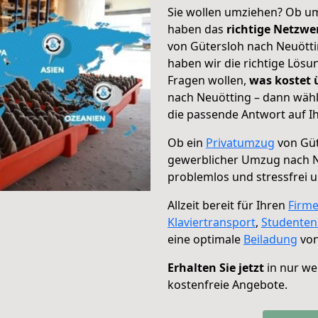
Sie wollen umziehen? Ob um
haben das
richtige Netzw
von Gütersloh nach Neuötti
haben wir die richtige Lösu
Fragen wollen,
was kostet
nach Neuötting – dann wähl
die passende Antwort auf Ih
Ob ein
Privatumzug
von Güt
gewerblicher Umzug nach 
problemlos und stressfrei 
Allzeit bereit für Ihren
Firm
Klaviertransport
,
Studente
eine optimale
Beiladung
von
Erhalten Sie jetzt
in nur we
kostenfreie Angebote.