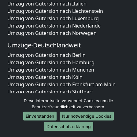
Umzug von Gütersloh nach Italien
Umzug von Gütersloh nach Liechtenstein
Umzug von Gütersloh nach Luxemburg
Umzug von Gütersloh nach Niederlande
Umzug von Gütersloh nach Norwegen
Umzüge-Deutschlandweit
Umzug von Gütersloh nach Berlin
Umzug von Gütersloh nach Hamburg
Umzug von Gütersloh nach München
Umzug von Gütersloh nach Köln
Umzug von Gütersloh nach Frankfurt am Main
Umzug von Gütersloh nach Stuttgart
Umzug von Gütersloh nach Düsseldorf
Diese Internetseite verwendet Cookies um die
Umzug von Gütersloh nach Leipzig
Benutzerfreundlichkeit zu verbessern.
Umzug von Gütersloh nach Dortmund
Einverstanden
Nur notwendige Cookies
Umzug von Gütersloh nach Essen
Datenschutzerklärung
Umzug von Gütersloh nach Bremen
Umzug von Gütersloh nach Dresden