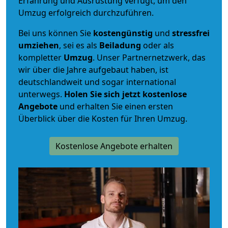
Erfahrung und Ausrüstung verfügt, um den
Umzug erfolgreich durchzuführen.
Bei uns können Sie
kostengünstig
und
stressfrei
umziehen
, sei es als
Beiladung
oder als
kompletter
Umzug
. Unser Partnernetzwerk, das
wir über die Jahre aufgebaut haben, ist
deutschlandweit und sogar international
unterwegs.
Holen Sie sich jetzt kostenlose
Angebote
und erhalten Sie einen ersten
Überblick über die Kosten für Ihren Umzug.
Kostenlose Angebote erhalten