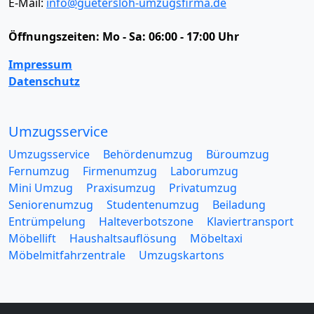
E-Mail:
info@guetersloh-umzugsfirma.de
Öffnungszeiten:
Mo - Sa: 06:00 - 17:00 Uhr
Impressum
Datenschutz
Umzugsservice
Umzugsservice
Behördenumzug
Büroumzug
Fernumzug
Firmenumzug
Laborumzug
Mini Umzug
Praxisumzug
Privatumzug
Seniorenumzug
Studentenumzug
Beiladung
Entrümpelung
Halteverbotszone
Klaviertransport
Möbellift
Haushaltsauflösung
Möbeltaxi
Möbelmitfahrzentrale
Umzugskartons