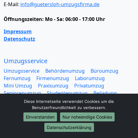
E-Mail:
info@guetersloh-umzugsfirma.de
Öffnungszeiten:
Mo - Sa: 06:00 - 17:00 Uhr
Impressum
Datenschutz
Umzugsservice
Umzugsservice
Behördenumzug
Büroumzug
Fernumzug
Firmenumzug
Laborumzug
Mini Umzug
Praxisumzug
Privatumzug
Seniorenumzug
Studentenumzug
Beiladung
Entrümpelung
Halteverbotszone
Klaviertransport
Diese Internetseite verwendet Cookies um die
Möbellift
Haushaltsauflösung
Möbeltaxi
Benutzerfreundlichkeit zu verbessern.
Möbelmitfahrzentrale
Umzugskartons
Einverstanden
Nur notwendige Cookies
Datenschutzerklärung