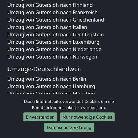
Umzug von Gütersloh nach Finnland
Umzug von Gütersloh nach Frankreich
Umzug von Gütersloh nach Griechenland
Umzug von Gütersloh nach Italien
Umzug von Gütersloh nach Liechtenstein
Umzug von Gütersloh nach Luxemburg
Umzug von Gütersloh nach Niederlande
Umzug von Gütersloh nach Norwegen
Umzüge-Deutschlandweit
Umzug von Gütersloh nach Berlin
Umzug von Gütersloh nach Hamburg
Umzug von Gütersloh nach München
Umzug von Gütersloh nach Köln
Diese Internetseite verwendet Cookies um die
Umzug von Gütersloh nach Frankfurt am Main
Benutzerfreundlichkeit zu verbessern.
Umzug von Gütersloh nach Stuttgart
Einverstanden
Nur notwendige Cookies
Umzug von Gütersloh nach Düsseldorf
Datenschutzerklärung
Umzug von Gütersloh nach Leipzig
Umzug von Gütersloh nach Dortmund