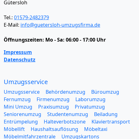
Gütersloh
Tel.:
01579-2482379
E-Mail:
info@guetersloh-umzugsfirma.de
Öffnungszeiten:
Mo - Sa: 06:00 - 17:00 Uhr
Impressum
Datenschutz
Umzugsservice
Umzugsservice
Behördenumzug
Büroumzug
Fernumzug
Firmenumzug
Laborumzug
Mini Umzug
Praxisumzug
Privatumzug
Seniorenumzug
Studentenumzug
Beiladung
Entrümpelung
Halteverbotszone
Klaviertransport
Möbellift
Haushaltsauflösung
Möbeltaxi
Möbelmitfahrzentrale
Umzugskartons