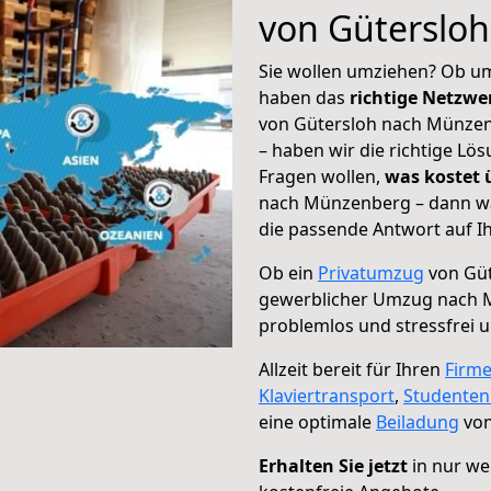
von Güterslo
Sie wollen umziehen? Ob um
haben das
richtige Netzw
von Gütersloh nach Münzen
– haben wir die richtige Lö
Fragen wollen,
was kostet
nach Münzenberg – dann wä
die passende Antwort auf Ih
Ob ein
Privatumzug
von Güt
gewerblicher Umzug nach
problemlos und stressfrei 
Allzeit bereit für Ihren
Firm
Klaviertransport
,
Studente
eine optimale
Beiladung
von
Erhalten Sie jetzt
in nur we