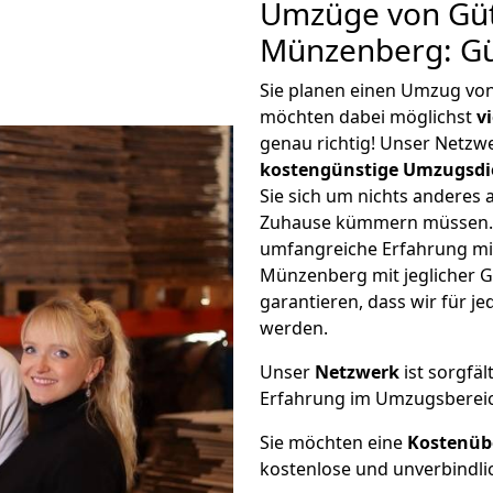
Umzüge von Güt
Münzenberg: Gü
Sie planen einen Umzug vo
möchten dabei möglichst
v
genau richtig! Unser Netzw
kostengünstige Umzugsdi
Sie sich um nichts anderes 
Zuhause kümmern müssen. W
umfangreiche Erfahrung mi
Münzenberg mit jeglicher 
garantieren, dass wir für j
werden.
Unser
Netzwerk
ist sorgfäl
Erfahrung im Umzugsberei
Sie möchten eine
Kostenüb
kostenlose und unverbindli