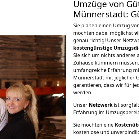
Umzüge von Güt
Münnerstadt: G
Sie planen einen Umzug vo
möchten dabei möglichst
v
genau richtig! Unser Netzw
kostengünstige Umzugsdi
Sie sich um nichts anderes 
Zuhause kümmern müssen. W
umfangreiche Erfahrung mi
Münnerstadt mit jeglicher
garantieren, dass wir für j
werden.
Unser
Netzwerk
ist sorgfäl
Erfahrung im Umzugsberei
Sie möchten eine
Kostenüb
kostenlose und unverbindli