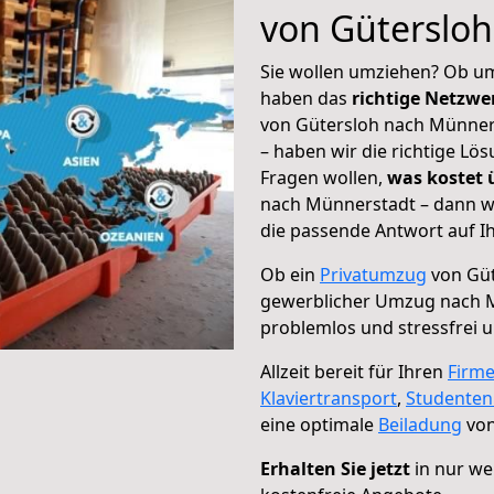
von Güterslo
Sie wollen umziehen? Ob um
haben das
richtige Netzw
von Gütersloh nach Münners
– haben wir die richtige Lö
Fragen wollen,
was kostet
nach Münnerstadt – dann wä
die passende Antwort auf Ih
Ob ein
Privatumzug
von Güt
gewerblicher Umzug nach 
problemlos und stressfrei 
Allzeit bereit für Ihren
Firm
Klaviertransport
,
Studente
eine optimale
Beiladung
von
Erhalten Sie jetzt
in nur we