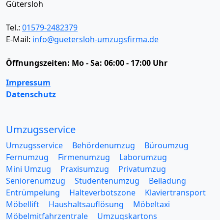
Gütersloh
Tel.:
01579-2482379
E-Mail:
info@guetersloh-umzugsfirma.de
Öffnungszeiten:
Mo - Sa: 06:00 - 17:00 Uhr
Impressum
Datenschutz
Umzugsservice
Umzugsservice
Behördenumzug
Büroumzug
Fernumzug
Firmenumzug
Laborumzug
Mini Umzug
Praxisumzug
Privatumzug
Seniorenumzug
Studentenumzug
Beiladung
Entrümpelung
Halteverbotszone
Klaviertransport
Möbellift
Haushaltsauflösung
Möbeltaxi
Möbelmitfahrzentrale
Umzugskartons