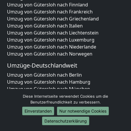
Umzug von Gütersloh nach Finnland
Umzug von Gütersloh nach Frankreich
Umzug von Gütersloh nach Griechenland
Umzug von Gütersloh nach Italien
Umzug von Gütersloh nach Liechtenstein
Umzug von Gütersloh nach Luxemburg
Umzug von Gütersloh nach Niederlande
Umzug von Gütersloh nach Norwegen
Umzüge-Deutschlandweit
Umzug von Gütersloh nach Berlin
Umzug von Gütersloh nach Hamburg
Umzug von Gütersloh nach München
Umzug von Gütersloh nach Köln
Diese Internetseite verwendet Cookies um die
Umzug von Gütersloh nach Frankfurt am Main
Benutzerfreundlichkeit zu verbessern.
Umzug von Gütersloh nach Stuttgart
Einverstanden
Nur notwendige Cookies
Umzug von Gütersloh nach Düsseldorf
Datenschutzerklärung
Umzug von Gütersloh nach Leipzig
Umzug von Gütersloh nach Dortmund