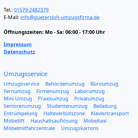
Tel.:
01579-2482379
E-Mail:
info@guetersloh-umzugsfirma.de
Öffnungszeiten:
Mo - Sa: 06:00 - 17:00 Uhr
Impressum
Datenschutz
Umzugsservice
Umzugsservice
Behördenumzug
Büroumzug
Fernumzug
Firmenumzug
Laborumzug
Mini Umzug
Praxisumzug
Privatumzug
Seniorenumzug
Studentenumzug
Beiladung
Entrümpelung
Halteverbotszone
Klaviertransport
Möbellift
Haushaltsauflösung
Möbeltaxi
Möbelmitfahrzentrale
Umzugskartons