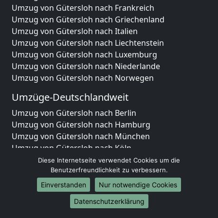
Umzug von Gütersloh nach Frankreich
Umzug von Gütersloh nach Griechenland
Umzug von Gütersloh nach Italien
Umzug von Gütersloh nach Liechtenstein
Umzug von Gütersloh nach Luxemburg
Umzug von Gütersloh nach Niederlande
Umzug von Gütersloh nach Norwegen
Umzüge-Deutschlandweit
Umzug von Gütersloh nach Berlin
Umzug von Gütersloh nach Hamburg
Umzug von Gütersloh nach München
Umzug von Gütersloh nach Köln
Umzug von Gütersloh nach Frankfurt am Main
Diese Internetseite verwendet Cookies um die
Umzug von Gütersloh nach Stuttgart
Benutzerfreundlichkeit zu verbessern.
Umzug von Gütersloh nach Düsseldorf
Einverstanden
Nur notwendige Cookies
Umzug von Gütersloh nach Leipzig
Datenschutzerklärung
Umzug von Gütersloh nach Dortmund
Umzug von Gütersloh nach Essen