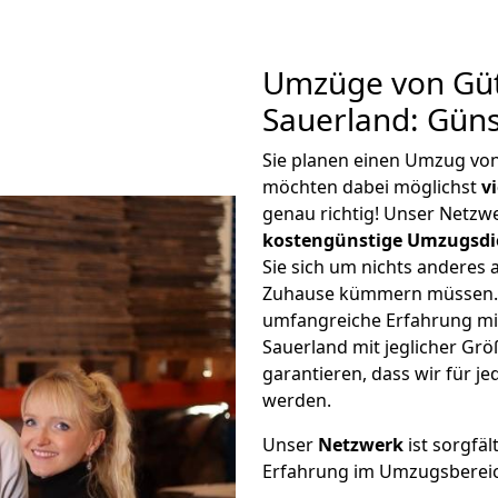
Umzüge von Güt
Sauerland: Gün
Sie planen einen Umzug vo
möchten dabei möglichst
v
genau richtig! Unser Netzw
kostengünstige Umzugsdi
Sie sich um nichts anderes 
Zuhause kümmern müssen. W
umfangreiche Erfahrung m
Sauerland mit jeglicher G
garantieren, dass wir für j
werden.
Unser
Netzwerk
ist sorgfäl
Erfahrung im Umzugsberei