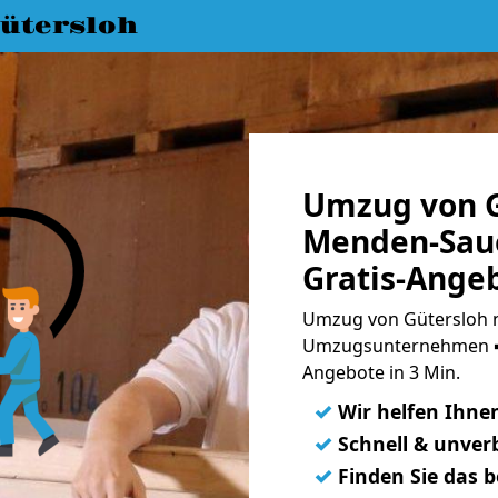
ütersloh
Umzug von G
Menden-Saue
Gratis-Ange
Umzug von Gütersloh n
Umzugsunternehmen ➨
Angebote in 3 Min.
✓
Wir helfen Ihne
✓
Schnell & unverb
✓
Finden Sie das 