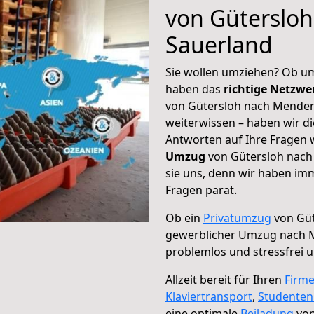
von Güterslo
Sauerland
Sie wollen umziehen? Ob um
haben das
richtige Netzw
von Gütersloh nach Menden
weiterwissen – haben wir di
Antworten auf Ihre Fragen 
Umzug
von Gütersloh nach
sie uns, denn wir haben im
Fragen parat.
Ob ein
Privatumzug
von Güt
gewerblicher Umzug nach 
problemlos und stressfrei 
Allzeit bereit für Ihren
Firm
Klaviertransport
,
Studente
eine optimale
Beiladung
von