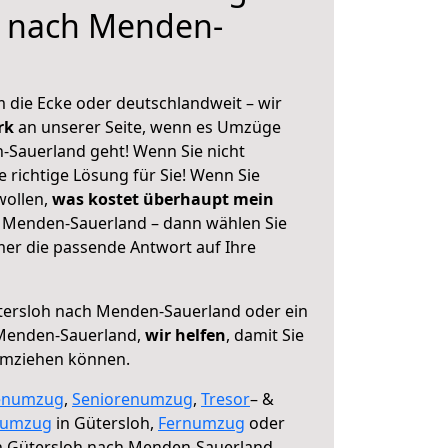
h nach Menden-
 die Ecke oder deutschlandweit – wir
erk
an unserer Seite, wenn es Umzüge
-Sauerland geht! Wenn Sie nicht
e richtige Lösung für Sie! Wenn Sie
wollen,
was kostet überhaupt mein
 Menden-Sauerland – dann wählen Sie
mer die passende Antwort auf Ihre
ersloh nach Menden-Sauerland oder ein
Menden-Sauerland,
wir helfen
, damit Sie
umziehen können.
enumzug
,
Seniorenumzug
,
Tresor
– &
numzug
in Gütersloh,
Fernumzug
oder
 Gütersloh nach Menden-Sauerland.