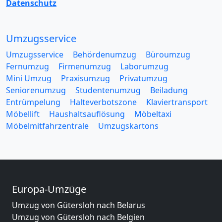
Datenschutz
Umzugsservice
Umzugsservice
Behördenumzug
Büroumzug
Fernumzug
Firmenumzug
Laborumzug
Mini Umzug
Praxisumzug
Privatumzug
Seniorenumzug
Studentenumzug
Beiladung
Entrümpelung
Halteverbotszone
Klaviertransport
Möbellift
Haushaltsauflösung
Möbeltaxi
Möbelmitfahrzentrale
Umzugskartons
Europa-Umzüge
Umzug von Gütersloh nach Belarus
Umzug von Gütersloh nach Belgien