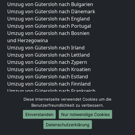
Umzug von Gütersloh nach Bulgarien
Umzug von Gütersloh nach Dänemark
Umzug von Gütersloh nach England
Umzug von Gütersloh nach Portugal
Umzug von Gütersloh nach Bosnien
und Herzegowina
Umzug von Gütersloh nach Irland
Umzug von Gütersloh nach Lettland
Umzug von Gütersloh nach Zypern
Umzug von Gütersloh nach Kroatien
Umzug von Gütersloh nach Estland
Umzug von Gütersloh nach Finnland
Umzug von Gütersloh nach Frankreich
Umzug von Gütersloh nach Griechenland
Diese Internetseite verwendet Cookies um die
Umzug von Gütersloh nach Italien
Benutzerfreundlichkeit zu verbessern.
Umzug von Gütersloh nach Liechtenstein
Einverstanden
Nur notwendige Cookies
Umzug von Gütersloh nach Luxemburg
Datenschutzerklärung
Umzug von Gütersloh nach Niederlande
Umzug von Gütersloh nach Norwegen