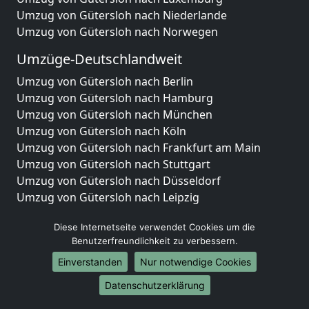
Umzug von Gütersloh nach Niederlande
Umzug von Gütersloh nach Norwegen
Umzüge-Deutschlandweit
Umzug von Gütersloh nach Berlin
Umzug von Gütersloh nach Hamburg
Umzug von Gütersloh nach München
Umzug von Gütersloh nach Köln
Umzug von Gütersloh nach Frankfurt am Main
Umzug von Gütersloh nach Stuttgart
Umzug von Gütersloh nach Düsseldorf
Umzug von Gütersloh nach Leipzig
Umzug von Gütersloh nach Dortmund
Diese Internetseite verwendet Cookies um die
Umzug von Gütersloh nach Essen
Benutzerfreundlichkeit zu verbessern.
Umzug von Gütersloh nach Bremen
Umzug von Gütersloh nach Dresden
Einverstanden
Nur notwendige Cookies
Umzug von Gütersloh nach Hannover
Datenschutzerklärung
Umzug von Gütersloh nach Nürnberg