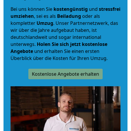
Bei uns können Sie
kostengünstig
und
stressfrei
umziehen
, sei es als
Beiladung
oder als
kompletter
Umzug
. Unser Partnernetzwerk, das
wir über die Jahre aufgebaut haben, ist
deutschlandweit und sogar international
unterwegs.
Holen Sie sich jetzt kostenlose
Angebote
und erhalten Sie einen ersten
Überblick über die Kosten für Ihren Umzug.
Kostenlose Angebote erhalten