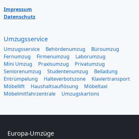
Impressum
Datenschutz
Umzugsservice
Umzugsservice
Behördenumzug
Büroumzug
Fernumzug
Firmenumzug
Laborumzug
Mini Umzug
Praxisumzug
Privatumzug
Seniorenumzug
Studentenumzug
Beiladung
Entrümpelung
Halteverbotszone
Klaviertransport
Möbellift
Haushaltsauflösung
Möbeltaxi
Möbelmitfahrzentrale
Umzugskartons
Europa-Umzüge