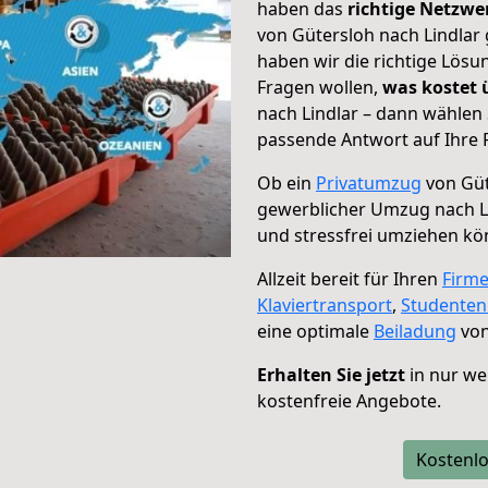
haben das
richtige Netzw
von Gütersloh nach Lindlar 
haben wir die richtige Lösu
Fragen wollen,
was kostet
nach Lindlar – dann wählen 
passende Antwort auf Ihre 
Ob ein
Privatumzug
von Güt
gewerblicher Umzug nach L
und stressfrei umziehen kö
Allzeit bereit für Ihren
Firm
Klaviertransport
,
Studente
eine optimale
Beiladung
von
Erhalten Sie jetzt
in nur we
kostenfreie Angebote.
Kostenlo