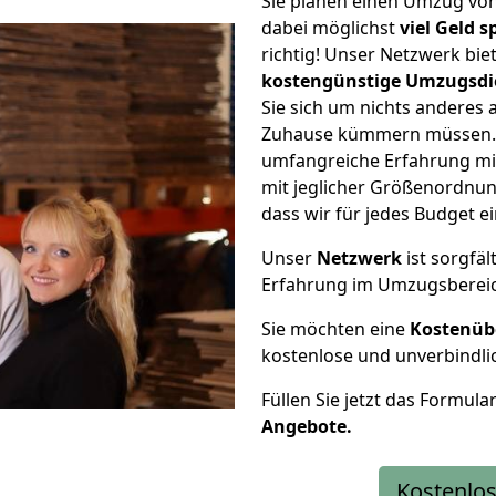
Sie planen einen Umzug vo
dabei möglichst
viel Geld 
richtig! Unser Netzwerk bi
kostengünstige Umzugsdi
Sie sich um nichts anderes 
Zuhause kümmern müssen. W
umfangreiche Erfahrung mi
mit jeglicher Größenordnun
dass wir für jedes Budget 
Unser
Netzwerk
ist sorgfäl
Erfahrung im Umzugsberei
Sie möchten eine
Kostenüb
kostenlose und unverbindli
Füllen Sie jetzt das Formula
Angebote.
Kostenlos