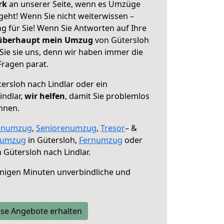
erk
an unserer Seite, wenn es Umzüge
geht! Wenn Sie nicht weiterwissen –
ng für Sie! Wenn Sie Antworten auf Ihre
 überhaupt mein Umzug
von Gütersloh
Sie sie uns, denn wir haben immer die
Fragen parat.
ersloh nach Lindlar oder ein
indlar,
wir helfen
, damit Sie problemlos
nnen.
enumzug
,
Seniorenumzug
,
Tresor
– &
numzug
in Gütersloh,
Fernumzug
oder
 Gütersloh nach Lindlar.
nigen Minuten unverbindliche und
se Angebote erhalten