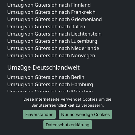
Umzug von Gütersloh nach Finnland
Umzug von Gütersloh nach Frankreich
Umzug von Gütersloh nach Griechenland
Umzug von Gütersloh nach Italien
Umzug von Gütersloh nach Liechtenstein
Umzug von Gütersloh nach Luxemburg
Umzug von Gütersloh nach Niederlande
Umzug von Gütersloh nach Norwegen
Umzüge-Deutschlandweit
Umzug von Gütersloh nach Berlin
Umzug von Gütersloh nach Hamburg
Umzug von Gütersloh nach München
Umzug von Gütersloh nach Köln
Diese Internetseite verwendet Cookies um die
Umzug von Gütersloh nach Frankfurt am Main
Benutzerfreundlichkeit zu verbessern.
Umzug von Gütersloh nach Stuttgart
Einverstanden
Nur notwendige Cookies
Umzug von Gütersloh nach Düsseldorf
Datenschutzerklärung
Umzug von Gütersloh nach Leipzig
Umzug von Gütersloh nach Dortmund