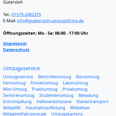
Gütersloh
Tel.:
01579-2482379
E-Mail:
info@guetersloh-umzugsfirma.de
Öffnungszeiten:
Mo - Sa: 06:00 - 17:00 Uhr
Impressum
Datenschutz
Umzugsservice
Umzugsservice
Behördenumzug
Büroumzug
Fernumzug
Firmenumzug
Laborumzug
Mini Umzug
Praxisumzug
Privatumzug
Seniorenumzug
Studentenumzug
Beiladung
Entrümpelung
Halteverbotszone
Klaviertransport
Möbellift
Haushaltsauflösung
Möbeltaxi
Möbelmitfahrzentrale
Umzugskartons