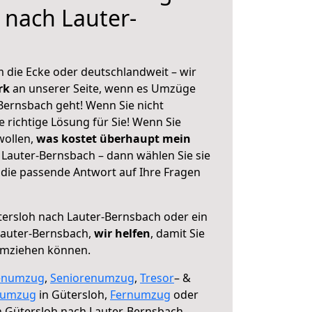
 nach Lauter-
 die Ecke oder deutschlandweit – wir
erk
an unserer Seite, wenn es Umzüge
Bernsbach geht! Wenn Sie nicht
e richtige Lösung für Sie! Wenn Sie
wollen,
was kostet überhaupt mein
Lauter-Bernsbach – dann wählen Sie sie
die passende Antwort auf Ihre Fragen
ersloh nach Lauter-Bernsbach oder ein
auter-Bernsbach,
wir helfen
, damit Sie
umziehen können.
enumzug
,
Seniorenumzug
,
Tresor
– &
numzug
in Gütersloh,
Fernumzug
oder
 Gütersloh nach Lauter-Bernsbach.