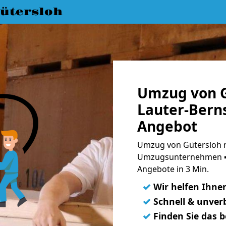
ütersloh
Umzug von G
Lauter-Berns
Angebot
Umzug von Gütersloh n
Umzugsunternehmen ➨
Angebote in 3 Min.
✓
Wir helfen Ihne
✓
Schnell & unverb
✓
Finden Sie das 