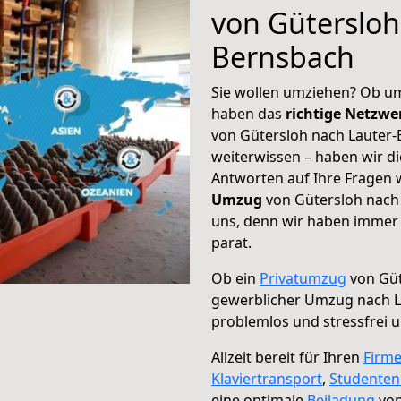
von Gütersloh
Bernsbach
Sie wollen umziehen? Ob um
haben das
richtige Netzw
von Gütersloh nach Lauter-
weiterwissen – haben wir di
Antworten auf Ihre Fragen 
Umzug
von Gütersloh nach 
uns, denn wir haben immer 
parat.
Ob ein
Privatumzug
von Güt
gewerblicher Umzug nach L
problemlos und stressfrei 
Allzeit bereit für Ihren
Firm
Klaviertransport
,
Studente
eine optimale
Beiladung
von