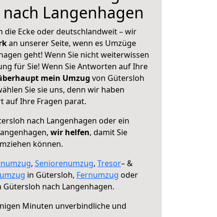
h nach Langenhagen
 die Ecke oder deutschlandweit – wir
erk
an unserer Seite, wenn es Umzüge
agen geht! Wenn Sie nicht weiterwissen
sung für Sie! Wenn Sie Antworten auf Ihre
 überhaupt mein Umzug
von Gütersloh
hlen Sie sie uns, denn wir haben
 auf Ihre Fragen parat.
ersloh nach Langenhagen oder ein
Langenhagen,
wir helfen
, damit Sie
umziehen können.
enumzug
,
Seniorenumzug
,
Tresor
– &
numzug
in Gütersloh,
Fernumzug
oder
 Gütersloh nach Langenhagen.
nigen Minuten unverbindliche und