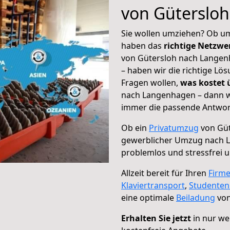
von Güterslo
Sie wollen umziehen? Ob um
haben das
richtige Netzw
von Gütersloh nach Langenh
– haben wir die richtige Lö
Fragen wollen,
was kostet
nach Langenhagen – dann wä
immer die passende Antwort
Ob ein
Privatumzug
von Güt
gewerblicher Umzug nach 
problemlos und stressfrei 
Allzeit bereit für Ihren
Firm
Klaviertransport
,
Studente
eine optimale
Beiladung
von
Erhalten Sie jetzt
in nur we