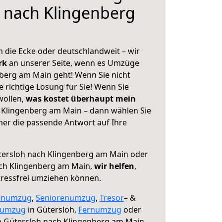
 nach Klingenberg
 die Ecke oder deutschlandweit – wir
erk
an unserer Seite, wenn es Umzüge
berg am Main geht! Wenn Sie nicht
e richtige Lösung für Sie! Wenn Sie
wollen,
was kostet überhaupt mein
 Klingenberg am Main – dann wählen Sie
mer die passende Antwort auf Ihre
ersloh nach Klingenberg am Main oder
ch Klingenberg am Main,
wir helfen
,
tressfrei umziehen können.
enumzug
,
Seniorenumzug
,
Tresor
– &
numzug
in Gütersloh,
Fernumzug
oder
 Gütersloh nach Klingenberg am Main.