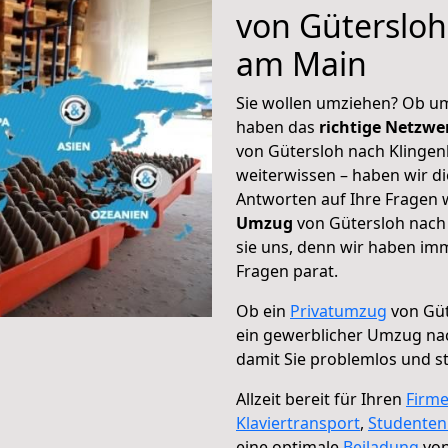
von Gütersloh
am Main
Sie wollen umziehen? Ob um
haben das
richtige Netzw
von Gütersloh nach Klingen
weiterwissen – haben wir di
Antworten auf Ihre Fragen 
Umzug
von Gütersloh nach
sie uns, denn wir haben im
Fragen parat.
Ob ein
Privatumzug
von Güt
ein gewerblicher Umzug na
damit Sie problemlos und s
Allzeit bereit für Ihren
Firm
Klaviertransport
,
Studente
eine optimale
Beiladung
von