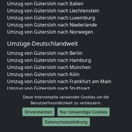
Umzug von Gütersloh nach Italien
Umzug von Gütersloh nach Liechtenstein
Umzug von Gütersloh nach Luxemburg
Umzug von Gütersloh nach Niederlande
Umzug von Gütersloh nach Norwegen
Umzüge-Deutschlandweit
Umzug von Gütersloh nach Berlin
Umzug von Gütersloh nach Hamburg
Umzug von Gütersloh nach München
Umzug von Gütersloh nach Köln
Umzug von Gütersloh nach Frankfurt am Main
Umzug von Gütersloh nach Stuttgart
Umzug von Gütersloh nach Düsseldorf
Diese Internetseite verwendet Cookies um die
Umzug von Gütersloh nach Leipzig
Benutzerfreundlichkeit zu verbessern.
Umzug von Gütersloh nach Dortmund
Einverstanden
Nur notwendige Cookies
Umzug von Gütersloh nach Essen
Datenschutzerklärung
Umzug von Gütersloh nach Bremen
Umzug von Gütersloh nach Dresden