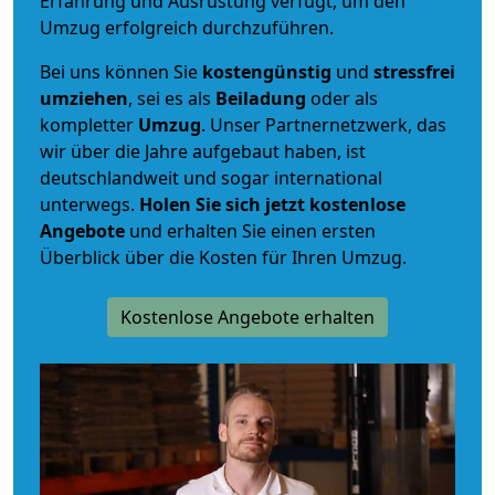
Erfahrung und Ausrüstung verfügt, um den
Umzug erfolgreich durchzuführen.
Bei uns können Sie
kostengünstig
und
stressfrei
umziehen
, sei es als
Beiladung
oder als
kompletter
Umzug
. Unser Partnernetzwerk, das
wir über die Jahre aufgebaut haben, ist
deutschlandweit und sogar international
unterwegs.
Holen Sie sich jetzt kostenlose
Angebote
und erhalten Sie einen ersten
Überblick über die Kosten für Ihren Umzug.
Kostenlose Angebote erhalten