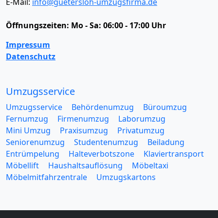
E-Mail:
info@guetersloh-umzugsfirma.de
Öffnungszeiten:
Mo - Sa: 06:00 - 17:00 Uhr
Impressum
Datenschutz
Umzugsservice
Umzugsservice
Behördenumzug
Büroumzug
Fernumzug
Firmenumzug
Laborumzug
Mini Umzug
Praxisumzug
Privatumzug
Seniorenumzug
Studentenumzug
Beiladung
Entrümpelung
Halteverbotszone
Klaviertransport
Möbellift
Haushaltsauflösung
Möbeltaxi
Möbelmitfahrzentrale
Umzugskartons