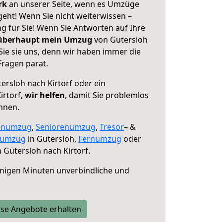
erk
an unserer Seite, wenn es Umzüge
geht! Wenn Sie nicht weiterwissen –
ng für Sie! Wenn Sie Antworten auf Ihre
 überhaupt mein Umzug
von Gütersloh
Sie sie uns, denn wir haben immer die
Fragen parat.
ersloh nach Kirtorf oder ein
irtorf,
wir helfen
, damit Sie problemlos
nnen.
enumzug
,
Seniorenumzug
,
Tresor
– &
numzug
in Gütersloh,
Fernumzug
oder
 Gütersloh nach Kirtorf.
nigen Minuten unverbindliche und
se Angebote erhalten