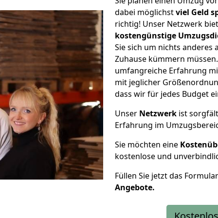
Sie planen einen Umzug von
dabei möglichst
viel Geld 
richtig! Unser Netzwerk bi
kostengünstige Umzugsdi
Sie sich um nichts anderes 
Zuhause kümmern müssen. W
umfangreiche Erfahrung mi
mit jeglicher Größenordnun
dass wir für jedes Budget 
Unser
Netzwerk
ist sorgfäl
Erfahrung im Umzugsberei
Sie möchten eine
Kostenüb
kostenlose und unverbindli
Füllen Sie jetzt das Formula
Angebote.
Kostenlos