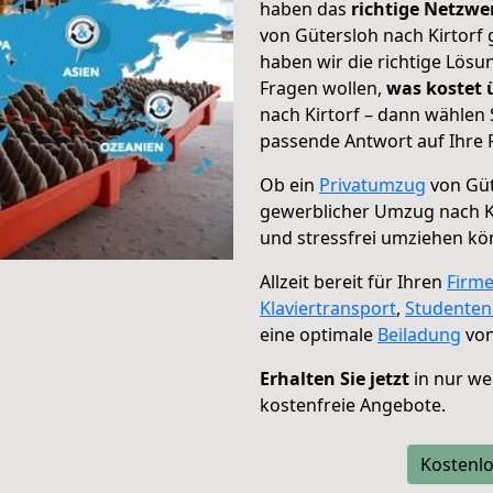
haben das
richtige Netzw
von Gütersloh nach Kirtorf 
haben wir die richtige Lösu
Fragen wollen,
was kostet
nach Kirtorf – dann wählen 
passende Antwort auf Ihre 
Ob ein
Privatumzug
von Güt
gewerblicher Umzug nach K
und stressfrei umziehen kö
Allzeit bereit für Ihren
Firm
Klaviertransport
,
Studente
eine optimale
Beiladung
von
Erhalten Sie jetzt
in nur we
kostenfreie Angebote.
Kostenlo