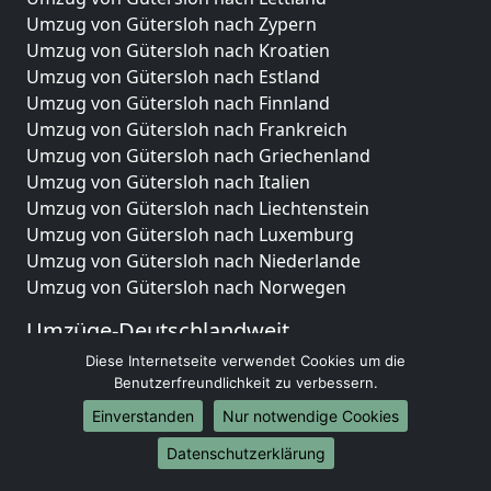
Umzug von Gütersloh nach Zypern
Umzug von Gütersloh nach Kroatien
Umzug von Gütersloh nach Estland
Umzug von Gütersloh nach Finnland
Umzug von Gütersloh nach Frankreich
Umzug von Gütersloh nach Griechenland
Umzug von Gütersloh nach Italien
Umzug von Gütersloh nach Liechtenstein
Umzug von Gütersloh nach Luxemburg
Umzug von Gütersloh nach Niederlande
Umzug von Gütersloh nach Norwegen
Umzüge-Deutschlandweit
Diese Internetseite verwendet Cookies um die
Umzug von Gütersloh nach Berlin
Benutzerfreundlichkeit zu verbessern.
Umzug von Gütersloh nach Hamburg
Umzug von Gütersloh nach München
Einverstanden
Nur notwendige Cookies
Umzug von Gütersloh nach Köln
Datenschutzerklärung
Umzug von Gütersloh nach Frankfurt am Main