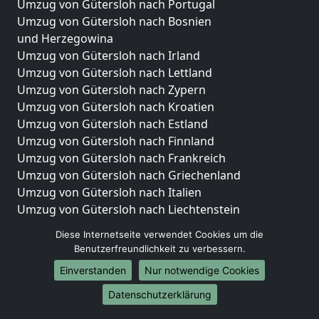
Umzug von Gütersloh nach Portugal
Umzug von Gütersloh nach Bosnien
und Herzegowina
Umzug von Gütersloh nach Irland
Umzug von Gütersloh nach Lettland
Umzug von Gütersloh nach Zypern
Umzug von Gütersloh nach Kroatien
Umzug von Gütersloh nach Estland
Umzug von Gütersloh nach Finnland
Umzug von Gütersloh nach Frankreich
Umzug von Gütersloh nach Griechenland
Umzug von Gütersloh nach Italien
Umzug von Gütersloh nach Liechtenstein
Umzug von Gütersloh nach Luxemburg
Diese Internetseite verwendet Cookies um die
Umzug von Gütersloh nach Niederlande
Benutzerfreundlichkeit zu verbessern.
Umzug von Gütersloh nach Norwegen
Einverstanden
Nur notwendige Cookies
Umzüge-Deutschlandweit
Datenschutzerklärung
Umzug von Gütersloh nach Berlin