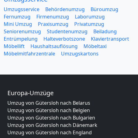
Umzugsservice
Behördenumzug
Büroumzug
Fernumzug
Firmenumzug
Laborumzug
Mini Umzug
Praxisumzug
Privatumzug
Seniorenumzug
Studentenumzug
Beiladung
Entrümpelung
Halteverbotszone
Klaviertransport
Möbellift
Haushaltsauflösung
Möbeltaxi
Möbelmitfahrzentrale
Umzugskartons
Europa-Umzüge
Umzug von Gütersloh nach Belarus
Umzug von Gütersloh nach Belgien
Umzug von Gütersloh nach Bulgarien
Umzug von Gütersloh nach Dänemark
Umzug von Gütersloh nach England