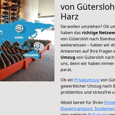
von Gütersloh
Harz
Sie wollen umziehen? Ob um
haben das
richtige Netzw
von Gütersloh nach Ilsenbu
weiterwissen – haben wir di
Antworten auf Ihre Fragen 
Umzug
von Gütersloh nach 
uns, denn wir haben immer 
parat.
Ob ein
Privatumzug
von Güt
gewerblicher Umzug nach I
problemlos und stressfrei 
Allzeit bereit für Ihren
Firm
Klaviertransport
,
Studente
eine optimale
Beiladung
von