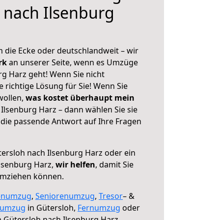
 nach Ilsenburg
 die Ecke oder deutschlandweit – wir
erk
an unserer Seite, wenn es Umzüge
rg Harz geht! Wenn Sie nicht
e richtige Lösung für Sie! Wenn Sie
wollen,
was kostet überhaupt mein
Ilsenburg Harz – dann wählen Sie sie
die passende Antwort auf Ihre Fragen
ersloh nach Ilsenburg Harz oder ein
lsenburg Harz,
wir helfen
, damit Sie
umziehen können.
enumzug
,
Seniorenumzug
,
Tresor
– &
numzug
in Gütersloh,
Fernumzug
oder
 Gütersloh nach Ilsenburg Harz.