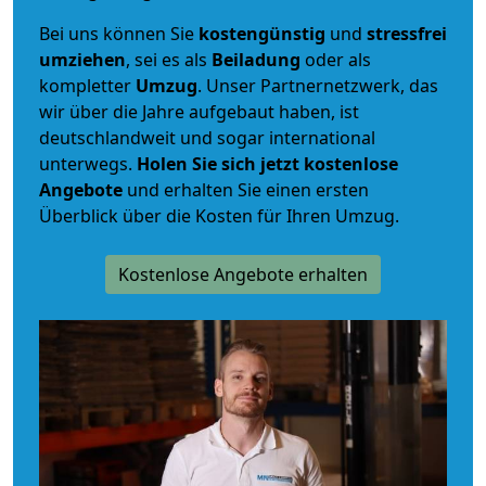
Bei uns können Sie
kostengünstig
und
stressfrei
umziehen
, sei es als
Beiladung
oder als
kompletter
Umzug
. Unser Partnernetzwerk, das
wir über die Jahre aufgebaut haben, ist
deutschlandweit und sogar international
unterwegs.
Holen Sie sich jetzt kostenlose
Angebote
und erhalten Sie einen ersten
Überblick über die Kosten für Ihren Umzug.
Kostenlose Angebote erhalten