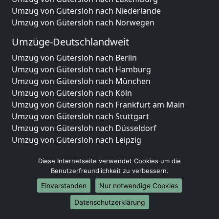
Umzug von Gütersloh nach Niederlande
Umzug von Gütersloh nach Norwegen
Umzüge-Deutschlandweit
Umzug von Gütersloh nach Berlin
Umzug von Gütersloh nach Hamburg
Umzug von Gütersloh nach München
Umzug von Gütersloh nach Köln
Umzug von Gütersloh nach Frankfurt am Main
Umzug von Gütersloh nach Stuttgart
Umzug von Gütersloh nach Düsseldorf
Umzug von Gütersloh nach Leipzig
Umzug von Gütersloh nach Dortmund
Diese Internetseite verwendet Cookies um die
Umzug von Gütersloh nach Essen
Benutzerfreundlichkeit zu verbessern.
Umzug von Gütersloh nach Bremen
Umzug von Gütersloh nach Dresden
Einverstanden
Nur notwendige Cookies
Umzug von Gütersloh nach Hannover
Datenschutzerklärung
Umzug von Gütersloh nach Nürnberg