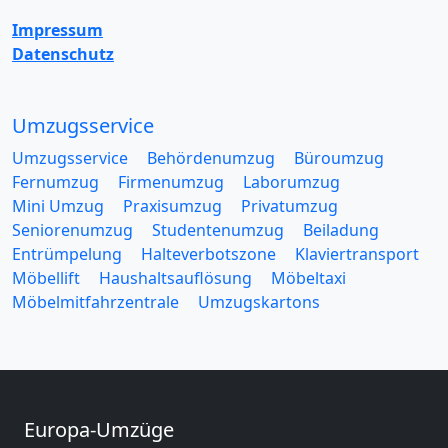
Impressum
Datenschutz
Umzugsservice
Umzugsservice
Behördenumzug
Büroumzug
Fernumzug
Firmenumzug
Laborumzug
Mini Umzug
Praxisumzug
Privatumzug
Seniorenumzug
Studentenumzug
Beiladung
Entrümpelung
Halteverbotszone
Klaviertransport
Möbellift
Haushaltsauflösung
Möbeltaxi
Möbelmitfahrzentrale
Umzugskartons
Europa-Umzüge