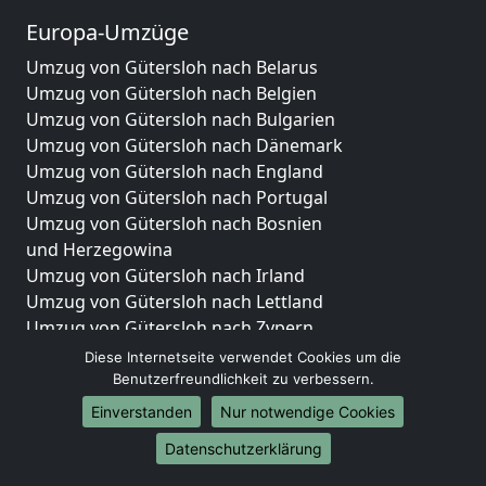
Europa-Umzüge
Umzug von Gütersloh nach Belarus
Umzug von Gütersloh nach Belgien
Umzug von Gütersloh nach Bulgarien
Umzug von Gütersloh nach Dänemark
Umzug von Gütersloh nach England
Umzug von Gütersloh nach Portugal
Umzug von Gütersloh nach Bosnien
und Herzegowina
Umzug von Gütersloh nach Irland
Umzug von Gütersloh nach Lettland
Umzug von Gütersloh nach Zypern
Umzug von Gütersloh nach Kroatien
Diese Internetseite verwendet Cookies um die
Umzug von Gütersloh nach Estland
Benutzerfreundlichkeit zu verbessern.
Umzug von Gütersloh nach Finnland
Einverstanden
Nur notwendige Cookies
Umzug von Gütersloh nach Frankreich
Datenschutzerklärung
Umzug von Gütersloh nach Griechenland
Umzug von Gütersloh nach Italien