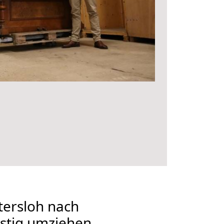
ersloh nach
stig umziehen