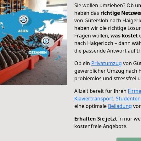
Sie wollen umziehen? Ob um
haben das
richtige Netzw
von Gütersloh nach Haigerl
haben wir die richtige Lösu
Fragen wollen,
was kostet
nach Haigerloch – dann wäh
die passende Antwort auf Ih
Ob ein
Privatumzug
von Güt
gewerblicher Umzug nach H
problemlos und stressfrei 
Allzeit bereit für Ihren
Firm
Klaviertransport
,
Studente
eine optimale
Beiladung
von
Erhalten Sie jetzt
in nur we
kostenfreie Angebote.