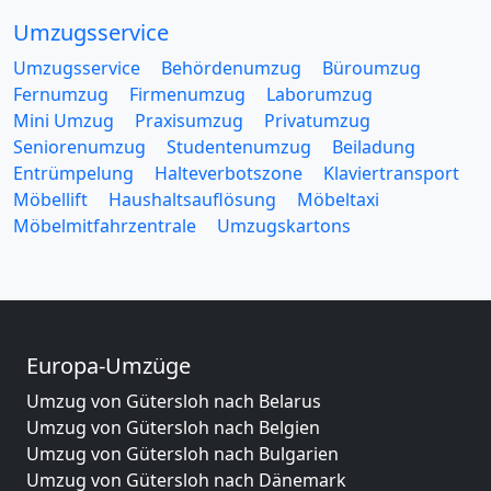
Umzugsservice
Umzugsservice
Behördenumzug
Büroumzug
Fernumzug
Firmenumzug
Laborumzug
Mini Umzug
Praxisumzug
Privatumzug
Seniorenumzug
Studentenumzug
Beiladung
Entrümpelung
Halteverbotszone
Klaviertransport
Möbellift
Haushaltsauflösung
Möbeltaxi
Möbelmitfahrzentrale
Umzugskartons
Europa-Umzüge
Umzug von Gütersloh nach Belarus
Umzug von Gütersloh nach Belgien
Umzug von Gütersloh nach Bulgarien
Umzug von Gütersloh nach Dänemark