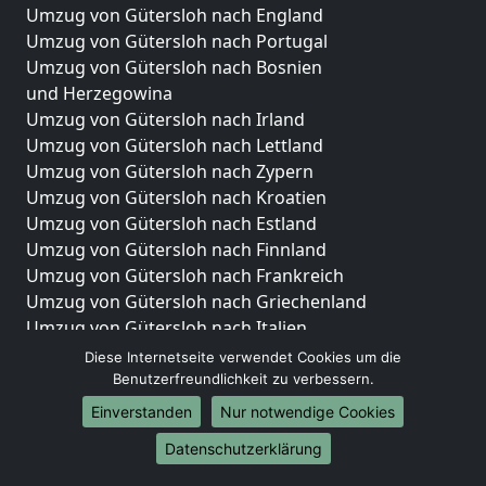
Umzug von Gütersloh nach England
Umzug von Gütersloh nach Portugal
Umzug von Gütersloh nach Bosnien
und Herzegowina
Umzug von Gütersloh nach Irland
Umzug von Gütersloh nach Lettland
Umzug von Gütersloh nach Zypern
Umzug von Gütersloh nach Kroatien
Umzug von Gütersloh nach Estland
Umzug von Gütersloh nach Finnland
Umzug von Gütersloh nach Frankreich
Umzug von Gütersloh nach Griechenland
Umzug von Gütersloh nach Italien
Umzug von Gütersloh nach Liechtenstein
Diese Internetseite verwendet Cookies um die
Umzug von Gütersloh nach Luxemburg
Benutzerfreundlichkeit zu verbessern.
Umzug von Gütersloh nach Niederlande
Einverstanden
Nur notwendige Cookies
Umzug von Gütersloh nach Norwegen
Datenschutzerklärung
Umzüge-Deutschlandweit