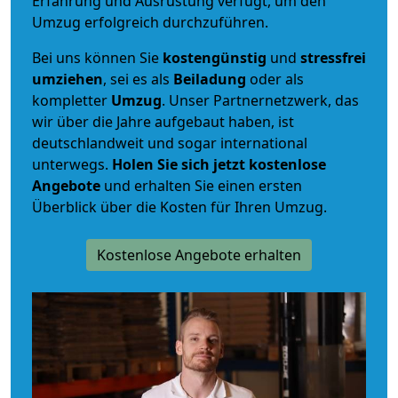
Erfahrung und Ausrüstung verfügt, um den
Umzug erfolgreich durchzuführen.
Bei uns können Sie
kostengünstig
und
stressfrei
umziehen
, sei es als
Beiladung
oder als
kompletter
Umzug
. Unser Partnernetzwerk, das
wir über die Jahre aufgebaut haben, ist
deutschlandweit und sogar international
unterwegs.
Holen Sie sich jetzt kostenlose
Angebote
und erhalten Sie einen ersten
Überblick über die Kosten für Ihren Umzug.
Kostenlose Angebote erhalten