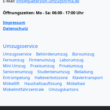
E-Mail:
info@guetersloh-umzugsfirma.de
Öffnungszeiten:
Mo - Sa: 06:00 - 17:00 Uhr
Impressum
Datenschutz
Umzugsservice
Umzugsservice
Behördenumzug
Büroumzug
Fernumzug
Firmenumzug
Laborumzug
Mini Umzug
Praxisumzug
Privatumzug
Seniorenumzug
Studentenumzug
Beiladung
Entrümpelung
Halteverbotszone
Klaviertransport
Möbellift
Haushaltsauflösung
Möbeltaxi
Möbelmitfahrzentrale
Umzugskartons