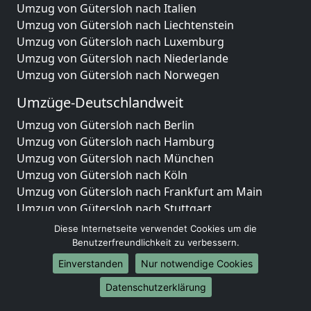
Umzug von Gütersloh nach Italien
Umzug von Gütersloh nach Liechtenstein
Umzug von Gütersloh nach Luxemburg
Umzug von Gütersloh nach Niederlande
Umzug von Gütersloh nach Norwegen
Umzüge-Deutschlandweit
Umzug von Gütersloh nach Berlin
Umzug von Gütersloh nach Hamburg
Umzug von Gütersloh nach München
Umzug von Gütersloh nach Köln
Umzug von Gütersloh nach Frankfurt am Main
Umzug von Gütersloh nach Stuttgart
Umzug von Gütersloh nach Düsseldorf
Diese Internetseite verwendet Cookies um die
Umzug von Gütersloh nach Leipzig
Benutzerfreundlichkeit zu verbessern.
Umzug von Gütersloh nach Dortmund
Einverstanden
Nur notwendige Cookies
Umzug von Gütersloh nach Essen
Datenschutzerklärung
Umzug von Gütersloh nach Bremen
Umzug von Gütersloh nach Dresden