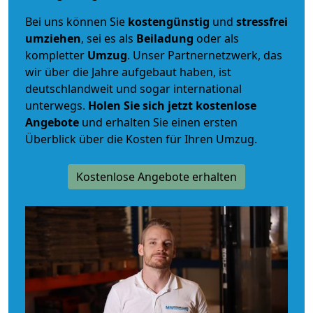
Bei uns können Sie
kostengünstig
und
stressfrei
umziehen
, sei es als
Beiladung
oder als
kompletter
Umzug
. Unser Partnernetzwerk, das
wir über die Jahre aufgebaut haben, ist
deutschlandweit und sogar international
unterwegs.
Holen Sie sich jetzt kostenlose
Angebote
und erhalten Sie einen ersten
Überblick über die Kosten für Ihren Umzug.
Kostenlose Angebote erhalten