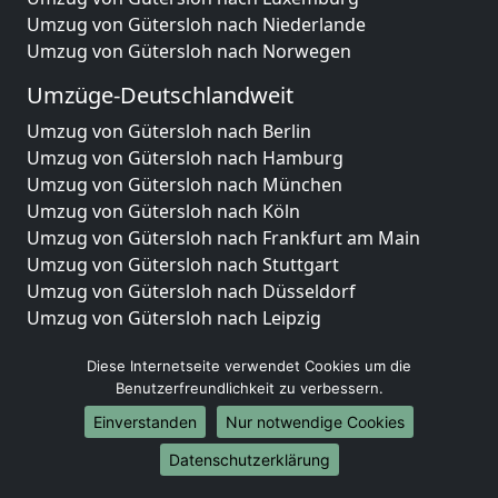
Umzug von Gütersloh nach Niederlande
Umzug von Gütersloh nach Norwegen
Umzüge-Deutschlandweit
Umzug von Gütersloh nach Berlin
Umzug von Gütersloh nach Hamburg
Umzug von Gütersloh nach München
Umzug von Gütersloh nach Köln
Umzug von Gütersloh nach Frankfurt am Main
Umzug von Gütersloh nach Stuttgart
Umzug von Gütersloh nach Düsseldorf
Umzug von Gütersloh nach Leipzig
Umzug von Gütersloh nach Dortmund
Diese Internetseite verwendet Cookies um die
Umzug von Gütersloh nach Essen
Benutzerfreundlichkeit zu verbessern.
Umzug von Gütersloh nach Bremen
Umzug von Gütersloh nach Dresden
Einverstanden
Nur notwendige Cookies
Umzug von Gütersloh nach Hannover
Datenschutzerklärung
Umzug von Gütersloh nach Nürnberg