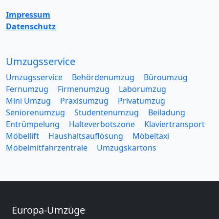
Impressum
Datenschutz
Umzugsservice
Umzugsservice
Behördenumzug
Büroumzug
Fernumzug
Firmenumzug
Laborumzug
Mini Umzug
Praxisumzug
Privatumzug
Seniorenumzug
Studentenumzug
Beiladung
Entrümpelung
Halteverbotszone
Klaviertransport
Möbellift
Haushaltsauflösung
Möbeltaxi
Möbelmitfahrzentrale
Umzugskartons
Europa-Umzüge