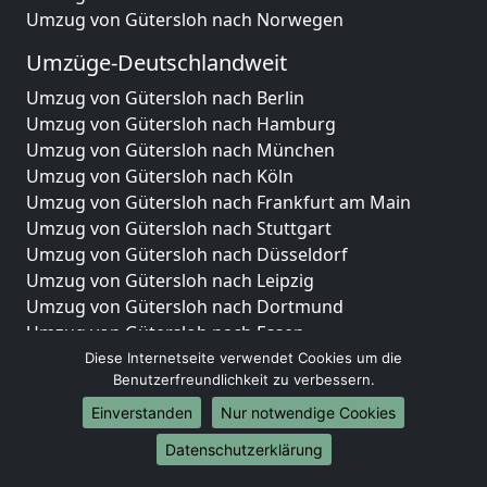
Umzug von Gütersloh nach Norwegen
Umzüge-Deutschlandweit
Umzug von Gütersloh nach Berlin
Umzug von Gütersloh nach Hamburg
Umzug von Gütersloh nach München
Umzug von Gütersloh nach Köln
Umzug von Gütersloh nach Frankfurt am Main
Umzug von Gütersloh nach Stuttgart
Umzug von Gütersloh nach Düsseldorf
Umzug von Gütersloh nach Leipzig
Umzug von Gütersloh nach Dortmund
Umzug von Gütersloh nach Essen
Umzug von Gütersloh nach Bremen
Diese Internetseite verwendet Cookies um die
Benutzerfreundlichkeit zu verbessern.
Umzug von Gütersloh nach Dresden
Umzug von Gütersloh nach Hannover
Einverstanden
Nur notwendige Cookies
Umzug von Gütersloh nach Nürnberg
Datenschutzerklärung
Umzug von Gütersloh nach Duisburg