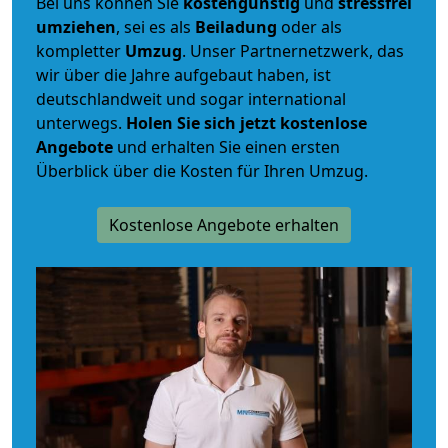
Bei uns können Sie
kostengünstig
und
stressfrei
umziehen
, sei es als
Beiladung
oder als
kompletter
Umzug
. Unser Partnernetzwerk, das
wir über die Jahre aufgebaut haben, ist
deutschlandweit und sogar international
unterwegs.
Holen Sie sich jetzt kostenlose
Angebote
und erhalten Sie einen ersten
Überblick über die Kosten für Ihren Umzug.
Kostenlose Angebote erhalten