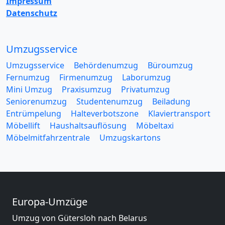
Impressum
Datenschutz
Umzugsservice
Umzugsservice
Behördenumzug
Büroumzug
Fernumzug
Firmenumzug
Laborumzug
Mini Umzug
Praxisumzug
Privatumzug
Seniorenumzug
Studentenumzug
Beiladung
Entrümpelung
Halteverbotszone
Klaviertransport
Möbellift
Haushaltsauflösung
Möbeltaxi
Möbelmitfahrzentrale
Umzugskartons
Europa-Umzüge
Umzug von Gütersloh nach Belarus