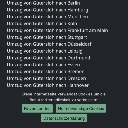
Umzug von Gütersloh nach Berlin
Umzug von Gütersloh nach Hamburg
Umzug von Gütersloh nach München
Umzug von Gütersloh nach Köln
Umzug von Gütersloh nach Frankfurt am Main
Umzug von Gütersloh nach Stuttgart
Umzug von Gütersloh nach Düsseldorf
Umzug von Gütersloh nach Leipzig
Umzug von Gütersloh nach Dortmund
Umzug von Gütersloh nach Essen
Umzug von Gütersloh nach Bremen
Umzug von Gütersloh nach Dresden
Umzug von Gütersloh nach Hannover
Umzug von Gütersloh nach Nürnberg
Diese Internetseite verwendet Cookies um die
Umzug von Gütersloh nach Duisburg
Benutzerfreundlichkeit zu verbessern.
Umzug von Gütersloh nach Bochum
Einverstanden
Nur notwendige Cookies
Umzug von Gütersloh nach Wuppertal
Datenschutzerklärung
Umzug von Gütersloh nach Bielefeld
Umzug von Gütersloh nach Bonn