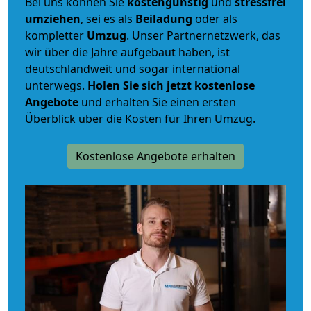
Bei uns können Sie
kostengünstig
und
stressfrei
umziehen
, sei es als
Beiladung
oder als
kompletter
Umzug
. Unser Partnernetzwerk, das
wir über die Jahre aufgebaut haben, ist
deutschlandweit und sogar international
unterwegs.
Holen Sie sich jetzt kostenlose
Angebote
und erhalten Sie einen ersten
Überblick über die Kosten für Ihren Umzug.
Kostenlose Angebote erhalten