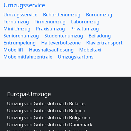
Umzugsservice
Umzugsservice
Behördenumzug
Büroumzug
Fernumzug
Firmenumzug
Laborumzug
Mini Umzug
Praxisumzug
Privatumzug
Seniorenumzug
Studentenumzug
Beiladung
Entrümpelung
Halteverbotszone
Klaviertransport
Möbellift
Haushaltsauflösung
Möbeltaxi
Möbelmitfahrzentrale
Umzugskartons
Europa-Umzüge
Umzug von Gütersloh nach Belarus
Umzug von Gütersloh nach Belgien
Umzug von Gütersloh nach Bulgarien
Umzug von Gütersloh nach Dänemark