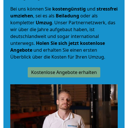
Bei uns können Sie
kostengünstig
und
stressfrei
umziehen
, sei es als
Beiladung
oder als
kompletter
Umzug
. Unser Partnernetzwerk, das
wir über die Jahre aufgebaut haben, ist
deutschlandweit und sogar international
unterwegs.
Holen Sie sich jetzt kostenlose
Angebote
und erhalten Sie einen ersten
Überblick über die Kosten für Ihren Umzug.
Kostenlose Angebote erhalten