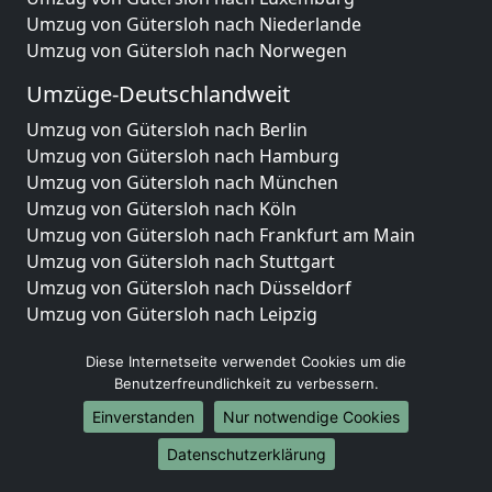
Umzug von Gütersloh nach Niederlande
Umzug von Gütersloh nach Norwegen
Umzüge-Deutschlandweit
Umzug von Gütersloh nach Berlin
Umzug von Gütersloh nach Hamburg
Umzug von Gütersloh nach München
Umzug von Gütersloh nach Köln
Umzug von Gütersloh nach Frankfurt am Main
Umzug von Gütersloh nach Stuttgart
Umzug von Gütersloh nach Düsseldorf
Umzug von Gütersloh nach Leipzig
Umzug von Gütersloh nach Dortmund
Diese Internetseite verwendet Cookies um die
Umzug von Gütersloh nach Essen
Benutzerfreundlichkeit zu verbessern.
Umzug von Gütersloh nach Bremen
Umzug von Gütersloh nach Dresden
Einverstanden
Nur notwendige Cookies
Umzug von Gütersloh nach Hannover
Datenschutzerklärung
Umzug von Gütersloh nach Nürnberg