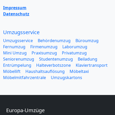
Impressum
Datenschutz
Umzugsservice
Umzugsservice
Behördenumzug
Büroumzug
Fernumzug
Firmenumzug
Laborumzug
Mini Umzug
Praxisumzug
Privatumzug
Seniorenumzug
Studentenumzug
Beiladung
Entrümpelung
Halteverbotszone
Klaviertransport
Möbellift
Haushaltsauflösung
Möbeltaxi
Möbelmitfahrzentrale
Umzugskartons
Europa-Umzüge