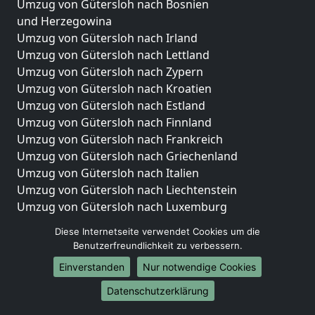
Umzug von Gütersloh nach Bosnien
und Herzegowina
Umzug von Gütersloh nach Irland
Umzug von Gütersloh nach Lettland
Umzug von Gütersloh nach Zypern
Umzug von Gütersloh nach Kroatien
Umzug von Gütersloh nach Estland
Umzug von Gütersloh nach Finnland
Umzug von Gütersloh nach Frankreich
Umzug von Gütersloh nach Griechenland
Umzug von Gütersloh nach Italien
Umzug von Gütersloh nach Liechtenstein
Umzug von Gütersloh nach Luxemburg
Umzug von Gütersloh nach Niederlande
Diese Internetseite verwendet Cookies um die
Umzug von Gütersloh nach Norwegen
Benutzerfreundlichkeit zu verbessern.
Umzüge-Deutschlandweit
Einverstanden
Nur notwendige Cookies
Umzug von Gütersloh nach Berlin
Datenschutzerklärung
Umzug von Gütersloh nach Hamburg