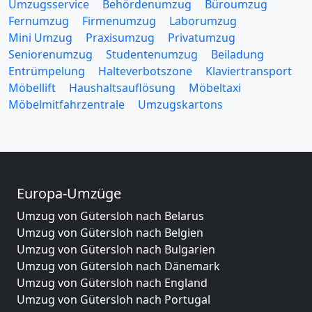
Umzugsservice
Behördenumzug
Büroumzug
Fernumzug
Firmenumzug
Laborumzug
Mini Umzug
Praxisumzug
Privatumzug
Seniorenumzug
Studentenumzug
Beiladung
Entrümpelung
Halteverbotszone
Klaviertransport
Möbellift
Haushaltsauflösung
Möbeltaxi
Möbelmitfahrzentrale
Umzugskartons
Europa-Umzüge
Umzug von Gütersloh nach Belarus
Umzug von Gütersloh nach Belgien
Umzug von Gütersloh nach Bulgarien
Umzug von Gütersloh nach Dänemark
Umzug von Gütersloh nach England
Umzug von Gütersloh nach Portugal