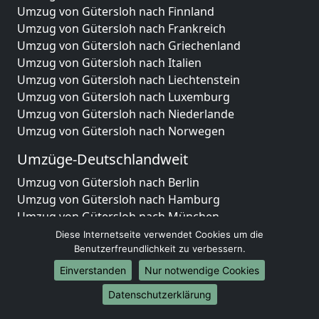
Umzug von Gütersloh nach Finnland
Umzug von Gütersloh nach Frankreich
Umzug von Gütersloh nach Griechenland
Umzug von Gütersloh nach Italien
Umzug von Gütersloh nach Liechtenstein
Umzug von Gütersloh nach Luxemburg
Umzug von Gütersloh nach Niederlande
Umzug von Gütersloh nach Norwegen
Umzüge-Deutschlandweit
Umzug von Gütersloh nach Berlin
Umzug von Gütersloh nach Hamburg
Umzug von Gütersloh nach München
Umzug von Gütersloh nach Köln
Diese Internetseite verwendet Cookies um die
Umzug von Gütersloh nach Frankfurt am Main
Benutzerfreundlichkeit zu verbessern.
Umzug von Gütersloh nach Stuttgart
Einverstanden
Nur notwendige Cookies
Umzug von Gütersloh nach Düsseldorf
Datenschutzerklärung
Umzug von Gütersloh nach Leipzig
Umzug von Gütersloh nach Dortmund