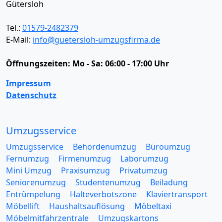
Gütersloh
Tel.:
01579-2482379
E-Mail:
info@guetersloh-umzugsfirma.de
Öffnungszeiten:
Mo - Sa: 06:00 - 17:00 Uhr
Impressum
Datenschutz
Umzugsservice
Umzugsservice
Behördenumzug
Büroumzug
Fernumzug
Firmenumzug
Laborumzug
Mini Umzug
Praxisumzug
Privatumzug
Seniorenumzug
Studentenumzug
Beiladung
Entrümpelung
Halteverbotszone
Klaviertransport
Möbellift
Haushaltsauflösung
Möbeltaxi
Möbelmitfahrzentrale
Umzugskartons