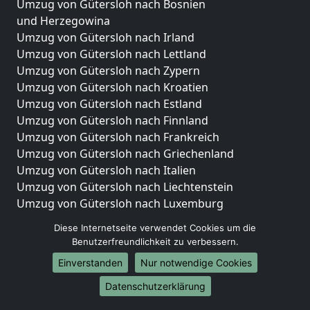
Umzug von Gütersloh nach Bosnien
und Herzegowina
Umzug von Gütersloh nach Irland
Umzug von Gütersloh nach Lettland
Umzug von Gütersloh nach Zypern
Umzug von Gütersloh nach Kroatien
Umzug von Gütersloh nach Estland
Umzug von Gütersloh nach Finnland
Umzug von Gütersloh nach Frankreich
Umzug von Gütersloh nach Griechenland
Umzug von Gütersloh nach Italien
Umzug von Gütersloh nach Liechtenstein
Umzug von Gütersloh nach Luxemburg
Umzug von Gütersloh nach Niederlande
Diese Internetseite verwendet Cookies um die
Umzug von Gütersloh nach Norwegen
Benutzerfreundlichkeit zu verbessern.
Umzüge-Deutschlandweit
Einverstanden
Nur notwendige Cookies
Umzug von Gütersloh nach Berlin
Datenschutzerklärung
Umzug von Gütersloh nach Hamburg