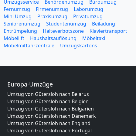
Umzugsservice
Behördenumzug
Büroumzug
Fernumzug
Firmenumzug
Laborumzug
Mini Umzug
Praxisumzug
Privatumzug
Seniorenumzug
Studentenumzug
Beiladung
Entrümpelung
Halteverbotszone
Klaviertransport
Möbellift
Haushaltsauflösung
Möbeltaxi
Möbelmitfahrzentrale
Umzugskartons
Europa-Umzüge
Umzug von Gütersloh nach Belarus
Umzug von Gütersloh nach Belgien
Umzug von Gütersloh nach Bulgarien
Umzug von Gütersloh nach Dänemark
Umzug von Gütersloh nach England
Umzug von Gütersloh nach Portugal