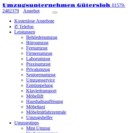
Umzugsunternehmen Gütersloh
01579-
2482379
Angebot
Kostenlose Angebote
✆ Telefon
Leistungen
Behördenumzug
Büroumzug
Fernumzug
Firmenumzug
Laborumzug
Praxisumzug
Privatumzug
Seniorenumzug
Umzugsservice
Entrümpelung
Klaviertransport
Möbellift
Haushaltsauflösung
Möbeltaxi
Möbelmitfahrzentrale
Umzugshelfer
Umzugstipps
Mini Umzug