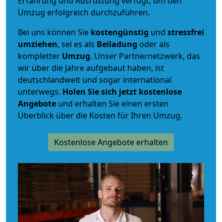
Erfahrung und Ausrüstung verfügt, um den
Umzug erfolgreich durchzuführen.
Bei uns können Sie
kostengünstig
und
stressfrei
umziehen
, sei es als
Beiladung
oder als
kompletter
Umzug
. Unser Partnernetzwerk, das
wir über die Jahre aufgebaut haben, ist
deutschlandweit und sogar international
unterwegs.
Holen Sie sich jetzt kostenlose
Angebote
und erhalten Sie einen ersten
Überblick über die Kosten für Ihren Umzug.
Kostenlose Angebote erhalten