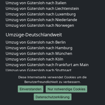
Umzug von Gütersloh nach Italien
Umzug von Gütersloh nach Liechtenstein
Umzug von Gütersloh nach Luxemburg
Umzug von Gütersloh nach Niederlande
Umzug von Gütersloh nach Norwegen
Umzüge-Deutschlandweit
Umzug von Gütersloh nach Berlin
Umzug von Gütersloh nach Hamburg
Umzug von Gütersloh nach München
Umzug von Gütersloh nach Köln
Umzug von Gütersloh nach Frankfurt am Main
Umzug von Gütersloh nach Stuttgart
Umzug von Gütersloh nach Düsseldorf
Diese Internetseite verwendet Cookies um die
Umzug von Gütersloh nach Leipzig
Benutzerfreundlichkeit zu verbessern.
Umzug von Gütersloh nach Dortmund
Einverstanden
Nur notwendige Cookies
Umzug von Gütersloh nach Essen
Datenschutzerklärung
Umzug von Gütersloh nach Bremen
Umzug von Gütersloh nach Dresden