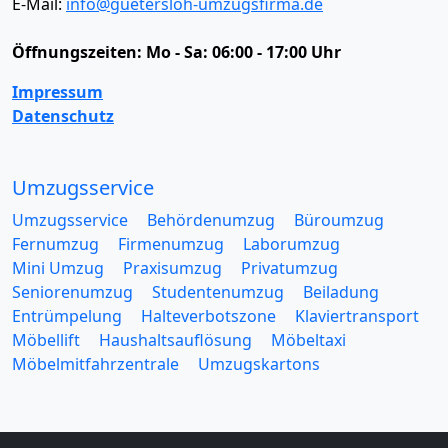
E-Mail:
info@guetersloh-umzugsfirma.de
Öffnungszeiten:
Mo - Sa: 06:00 - 17:00 Uhr
Impressum
Datenschutz
Umzugsservice
Umzugsservice
Behördenumzug
Büroumzug
Fernumzug
Firmenumzug
Laborumzug
Mini Umzug
Praxisumzug
Privatumzug
Seniorenumzug
Studentenumzug
Beiladung
Entrümpelung
Halteverbotszone
Klaviertransport
Möbellift
Haushaltsauflösung
Möbeltaxi
Möbelmitfahrzentrale
Umzugskartons