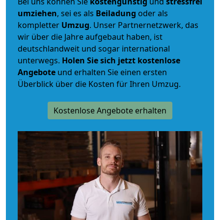
Bei uns können Sie
kostengünstig
und
stressfrei
umziehen
, sei es als
Beiladung
oder als
kompletter
Umzug
. Unser Partnernetzwerk, das
wir über die Jahre aufgebaut haben, ist
deutschlandweit und sogar international
unterwegs.
Holen Sie sich jetzt kostenlose
Angebote
und erhalten Sie einen ersten
Überblick über die Kosten für Ihren Umzug.
Kostenlose Angebote erhalten