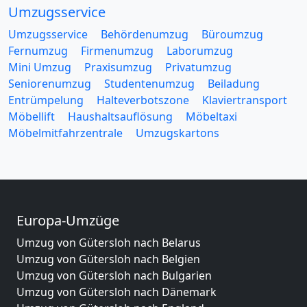
Umzugsservice
Umzugsservice
Behördenumzug
Büroumzug
Fernumzug
Firmenumzug
Laborumzug
Mini Umzug
Praxisumzug
Privatumzug
Seniorenumzug
Studentenumzug
Beiladung
Entrümpelung
Halteverbotszone
Klaviertransport
Möbellift
Haushaltsauflösung
Möbeltaxi
Möbelmitfahrzentrale
Umzugskartons
Europa-Umzüge
Umzug von Gütersloh nach Belarus
Umzug von Gütersloh nach Belgien
Umzug von Gütersloh nach Bulgarien
Umzug von Gütersloh nach Dänemark