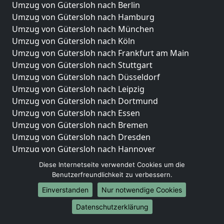
Umzug von Gütersloh nach Berlin
Umzug von Gütersloh nach Hamburg
Umzug von Gütersloh nach München
Umzug von Gütersloh nach Köln
Umzug von Gütersloh nach Frankfurt am Main
Umzug von Gütersloh nach Stuttgart
Umzug von Gütersloh nach Düsseldorf
Umzug von Gütersloh nach Leipzig
Umzug von Gütersloh nach Dortmund
Umzug von Gütersloh nach Essen
Umzug von Gütersloh nach Bremen
Umzug von Gütersloh nach Dresden
Umzug von Gütersloh nach Hannover
Umzug von Gütersloh nach Nürnberg
Diese Internetseite verwendet Cookies um die
Umzug von Gütersloh nach Duisburg
Benutzerfreundlichkeit zu verbessern.
Umzug von Gütersloh nach Bochum
Einverstanden
Nur notwendige Cookies
Umzug von Gütersloh nach Wuppertal
Datenschutzerklärung
Umzug von Gütersloh nach Bielefeld
Umzug von Gütersloh nach Bonn