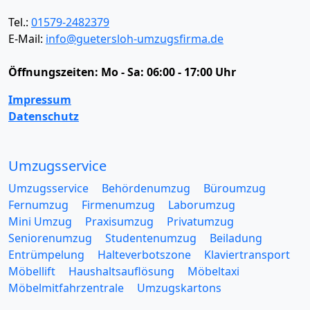
Tel.:
01579-2482379
E-Mail:
info@guetersloh-umzugsfirma.de
Öffnungszeiten:
Mo - Sa: 06:00 - 17:00 Uhr
Impressum
Datenschutz
Umzugsservice
Umzugsservice
Behördenumzug
Büroumzug
Fernumzug
Firmenumzug
Laborumzug
Mini Umzug
Praxisumzug
Privatumzug
Seniorenumzug
Studentenumzug
Beiladung
Entrümpelung
Halteverbotszone
Klaviertransport
Möbellift
Haushaltsauflösung
Möbeltaxi
Möbelmitfahrzentrale
Umzugskartons