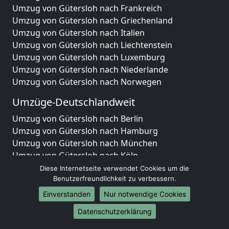
Umzug von Gütersloh nach Frankreich
Umzug von Gütersloh nach Griechenland
Umzug von Gütersloh nach Italien
Umzug von Gütersloh nach Liechtenstein
Umzug von Gütersloh nach Luxemburg
Umzug von Gütersloh nach Niederlande
Umzug von Gütersloh nach Norwegen
Umzüge-Deutschlandweit
Umzug von Gütersloh nach Berlin
Umzug von Gütersloh nach Hamburg
Umzug von Gütersloh nach München
Umzug von Gütersloh nach Köln
Umzug von Gütersloh nach Frankfurt am Main
Diese Internetseite verwendet Cookies um die
Umzug von Gütersloh nach Stuttgart
Benutzerfreundlichkeit zu verbessern.
Umzug von Gütersloh nach Düsseldorf
Einverstanden
Nur notwendige Cookies
Umzug von Gütersloh nach Leipzig
Datenschutzerklärung
Umzug von Gütersloh nach Dortmund
Umzug von Gütersloh nach Essen