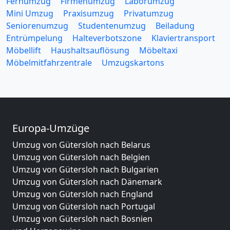
Fernumzug
Firmenumzug
Laborumzug
Mini Umzug
Praxisumzug
Privatumzug
Seniorenumzug
Studentenumzug
Beiladung
Entrümpelung
Halteverbotszone
Klaviertransport
Möbellift
Haushaltsauflösung
Möbeltaxi
Möbelmitfahrzentrale
Umzugskartons
Europa-Umzüge
Umzug von Gütersloh nach Belarus
Umzug von Gütersloh nach Belgien
Umzug von Gütersloh nach Bulgarien
Umzug von Gütersloh nach Dänemark
Umzug von Gütersloh nach England
Umzug von Gütersloh nach Portugal
Umzug von Gütersloh nach Bosnien