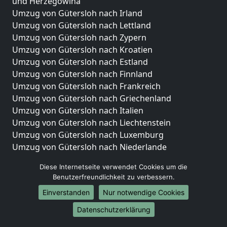
und Herzegowina
Umzug von Gütersloh nach Irland
Umzug von Gütersloh nach Lettland
Umzug von Gütersloh nach Zypern
Umzug von Gütersloh nach Kroatien
Umzug von Gütersloh nach Estland
Umzug von Gütersloh nach Finnland
Umzug von Gütersloh nach Frankreich
Umzug von Gütersloh nach Griechenland
Umzug von Gütersloh nach Italien
Umzug von Gütersloh nach Liechtenstein
Umzug von Gütersloh nach Luxemburg
Umzug von Gütersloh nach Niederlande
Umzug von Gütersloh nach Norwegen
Diese Internetseite verwendet Cookies um die
Umzüge-Deutschlandweit
Benutzerfreundlichkeit zu verbessern.
Einverstanden
Nur notwendige Cookies
Umzug von Gütersloh nach Berlin
Umzug von Gütersloh nach Hamburg
Datenschutzerklärung
Umzug von Gütersloh nach München