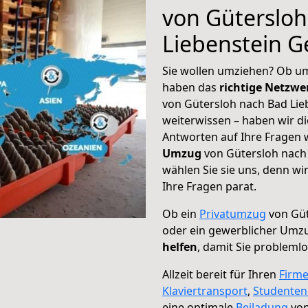
von Güterslo
Liebenstein 
Sie wollen umziehen? Ob um
haben das
richtige Netzw
von Gütersloh nach Bad Lie
weiterwissen – haben wir di
Antworten auf Ihre Fragen 
Umzug
von Gütersloh nach
wählen Sie sie uns, denn w
Ihre Fragen parat.
Ob ein
Privatumzug
von Güt
oder ein gewerblicher Umz
helfen
, damit Sie probleml
Allzeit bereit für Ihren
Firm
Klaviertransport
,
Studente
eine optimale
Beiladung
von