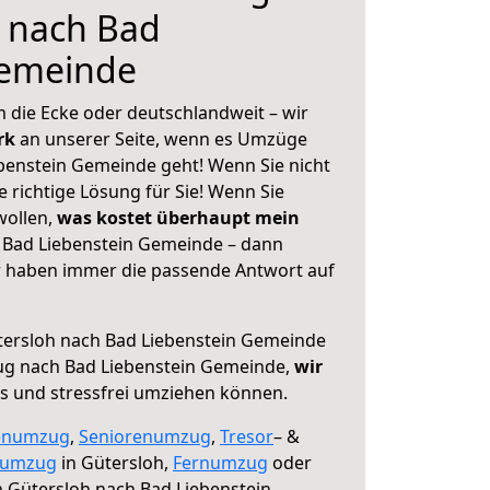
h nach Bad
Gemeinde
 die Ecke oder deutschlandweit – wir
erk
an unserer Seite, wenn es Umzüge
benstein Gemeinde geht! Wenn Sie nicht
e richtige Lösung für Sie! Wenn Sie
wollen,
was kostet überhaupt mein
 Bad Liebenstein Gemeinde – dann
ir haben immer die passende Antwort auf
ersloh nach Bad Liebenstein Gemeinde
ug nach Bad Liebenstein Gemeinde,
wir
os und stressfrei umziehen können.
enumzug
,
Seniorenumzug
,
Tresor
– &
numzug
in Gütersloh,
Fernumzug
oder
 Gütersloh nach Bad Liebenstein