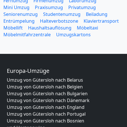
Fernumzug
Firmenumzug
Laborumzug
Mini Umzug
Praxisumzug
Privatumzug
Seniorenumzug
Studentenumzug
Beiladung
Entrümpelung
Halteverbotszone
Klaviertransport
Möbellift
Haushaltsauflösung
Möbeltaxi
Möbelmitfahrzentrale
Umzugskartons
Europa-Umzüge
Umzug von Gütersloh nach Belarus
Umzug von Gütersloh nach Belgien
Umzug von Gütersloh nach Bulgarien
Umzug von Gütersloh nach Dänemark
Umzug von Gütersloh nach England
Umzug von Gütersloh nach Portugal
Umzug von Gütersloh nach Bosnien