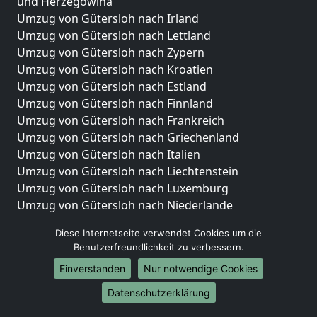
und Herzegowina
Umzug von Gütersloh nach Irland
Umzug von Gütersloh nach Lettland
Umzug von Gütersloh nach Zypern
Umzug von Gütersloh nach Kroatien
Umzug von Gütersloh nach Estland
Umzug von Gütersloh nach Finnland
Umzug von Gütersloh nach Frankreich
Umzug von Gütersloh nach Griechenland
Umzug von Gütersloh nach Italien
Umzug von Gütersloh nach Liechtenstein
Umzug von Gütersloh nach Luxemburg
Umzug von Gütersloh nach Niederlande
Umzug von Gütersloh nach Norwegen
Diese Internetseite verwendet Cookies um die
Umzüge-Deutschlandweit
Benutzerfreundlichkeit zu verbessern.
Einverstanden
Nur notwendige Cookies
Umzug von Gütersloh nach Berlin
Umzug von Gütersloh nach Hamburg
Datenschutzerklärung
Umzug von Gütersloh nach München